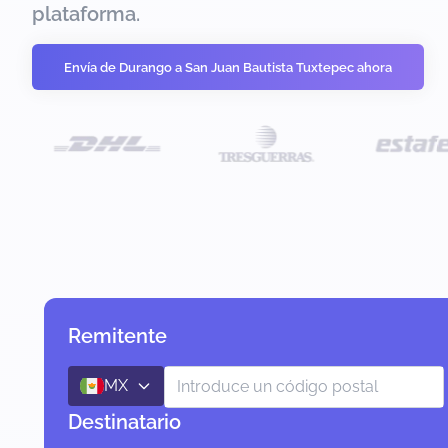
plataforma.
Envía de Durango a San Juan Bautista Tuxtepec ahora
Remitente
MX
Destinatario