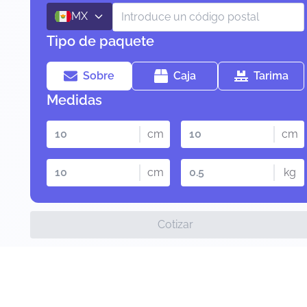
MX
Tipo de paquete
Sobre
Caja
Tarima
Medidas
cm
cm
cm
kg
Cotizar