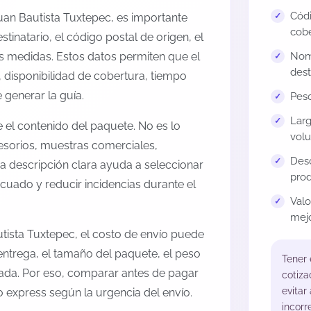
Códi
uan Bautista Tuxtepec, es importante
cobe
estinatario, el código postal de origen, el
us medidas. Estos datos permiten que el
Nomb
dest
 disponibilidad de cobertura, tiempo
generar la guía.
Peso
Larg
el contenido del paquete. No es lo
volu
esorios, muestras comerciales,
Desc
na descripción clara ayuda a seleccionar
prod
cuado y reducir incidencias durante el
Val
mejo
ista Tuxtepec, el costo de envío puede
entrega, el tamaño del paquete, el peso
Tener
onada. Por eso, comparar antes de pagar
cotiza
evitar
o express según la urgencia del envío.
incorr