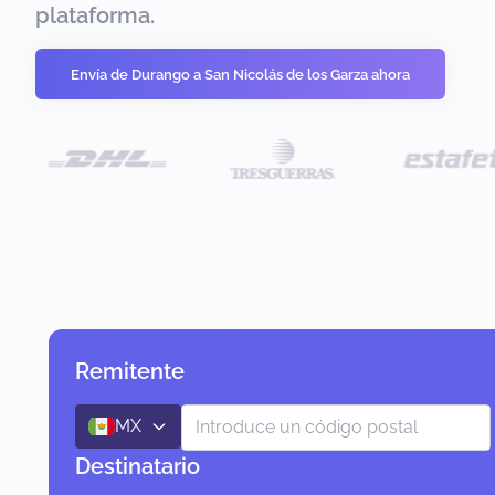
plataforma.
Envía de Durango a San Nicolás de los Garza ahora
Remitente
MX
Destinatario