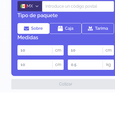
MX
Tipo de paquete
Sobre
Caja
Tarima
Medidas
cm
cm
cm
kg
Cotizar