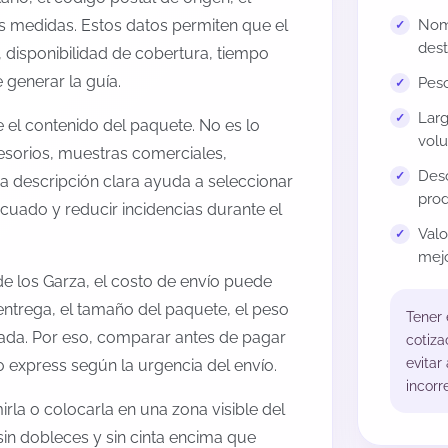
us medidas. Estos datos permiten que el
Nomb
dest
 disponibilidad de cobertura, tiempo
generar la guía.
Peso
Larg
el contenido del paquete. No es lo
volu
esorios, muestras comerciales,
Desc
na descripción clara ayuda a seleccionar
prod
cuado y reducir incidencias durante el
Val
mejo
e los Garza, el costo de envío puede
entrega, el tamaño del paquete, el peso
Tener
onada. Por eso, comparar antes de pagar
cotiza
evitar
o express según la urgencia del envío.
incorr
rla o colocarla en una zona visible del
sin dobleces y sin cinta encima que