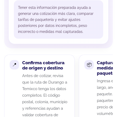
Tener esta información preparada ayuda a
generar una cotización más clara, comparar
tarifas de paquetería y evitar ajustes
posteriores por datos incompletos, peso
incorrecto o medidas mal capturadas.
Confirma cobertura
Captura 
de origen y destino
medidas 
paquete
Antes de cotizar, revisa
Ingresa el 
que la ruta de Durango a
largo, anch
Temixco tenga los datos
paquete. A
completos. El código
paqueterías
postal, colonia, municipio
precio de 
y referencias ayudan a
volumétric
validar cobertura de