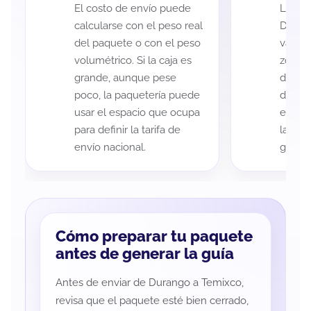
El costo de envío puede
La cob
calcularse con el peso real
Duran
del paquete o con el peso
variar
volumétrico. Si la caja es
zona d
grande, aunque pese
de ent
poco, la paquetería puede
de cad
usar el espacio que ocupa
eso es
para definir la tarifa de
la rut
envío nacional.
guía d
Cómo preparar tu paquete
antes de generar la guía
Antes de enviar de Durango a Temixco,
revisa que el paquete esté bien cerrado,