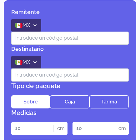
Remitente
MX
Destinatario
MX
Tipo de paquete
Sobre
Caja
Tarima
Medidas
cm
cm