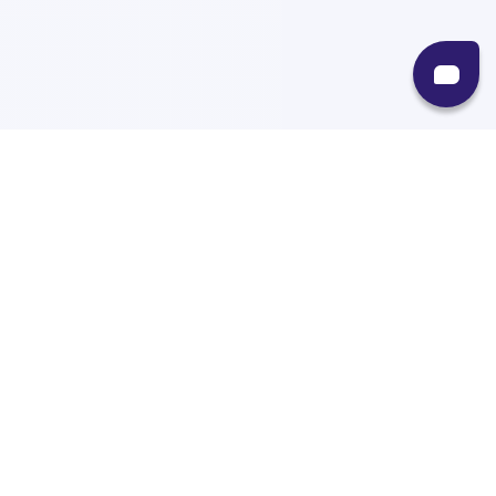
Recursos
Destinos
Políticas
Envíos
Paqueterías
Integraciones
Contacto
Paqueterías
AMPM
99minutos
iVoy
Estafeta
J&T Express