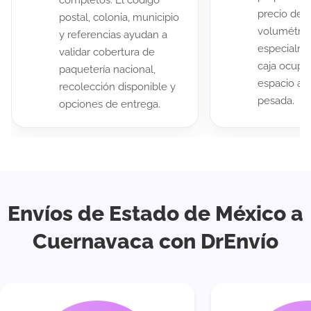
completos. El código
precio de 
postal, colonia, municipio
volumétric
y referencias ayudan a
especialme
validar cobertura de
caja ocup
paquetería nacional,
espacio au
recolección disponible y
pesada.
opciones de entrega.
Envíos de Estado de México a
Cuernavaca con DrEnvío