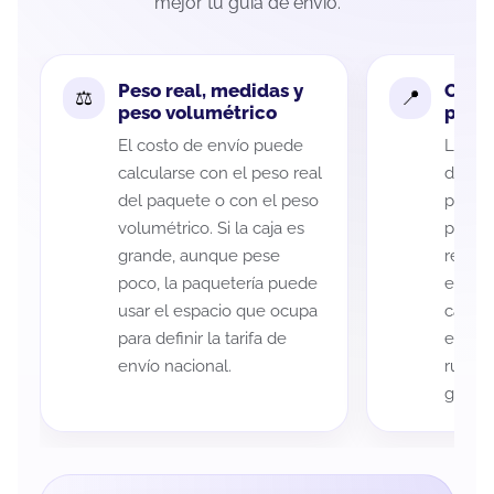
mejor tu guía de envío.
Peso real, medidas y
Cobe
peso volumétrico
paque
El costo de envío puede
La cob
calcularse con el peso real
de Mé
del paquete o con el peso
puede 
volumétrico. Si la caja es
postal
grande, aunque pese
recole
poco, la paquetería puede
entreg
usar el espacio que ocupa
cada p
para definir la tarifa de
es imp
envío nacional.
ruta a
guía d