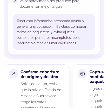
Valor aproximado del producto para
documentar mejor la guía.
Tener esta información preparada ayuda a
generar una cotización más clara, comparar
tarifas de paquetería y evitar ajustes
posteriores por datos incompletos, peso
incorrecto o medidas mal capturadas.
Confirma cobertura
Captura 
de origen y destino
medidas 
paquete
Antes de cotizar, revisa
Ingresa el 
que la ruta de Estado de
largo, anch
México a Cuernavaca
paquete. A
tenga los datos
paqueterías