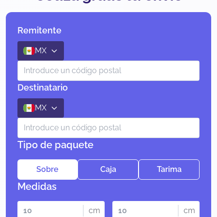
Remitente
MX
Destinatario
MX
Tipo de paquete
Sobre
Caja
Tarima
Medidas
cm
cm