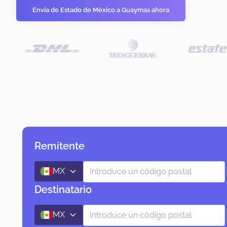
Envía de Estado de México a Guaymas ahora
Remitente
MX
Destinatario
MX