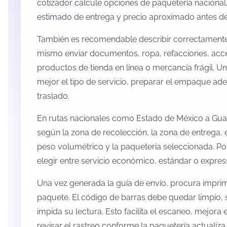
cotizador calcule opciones de paquetería nacional,
estimado de entrega y precio aproximado antes de 
También es recomendable describir correctamente 
mismo enviar documentos, ropa, refacciones, acc
productos de tienda en línea o mercancía frágil. U
mejor el tipo de servicio, preparar el empaque ade
traslado.
En rutas nacionales como Estado de México a Gua
según la zona de recolección, la zona de entrega, e
peso volumétrico y la paquetería seleccionada. P
elegir entre servicio económico, estándar o expres
Una vez generada la guía de envío, procura imprimi
paquete. El código de barras debe quedar limpio, 
impida su lectura. Esto facilita el escaneo, mejora
revisar el rastreo conforme la paquetería actualiz