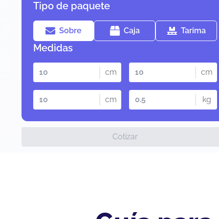
Tipo de paquete
Sobre
Caja
Tarima
Medidas
cm
cm
cm
kg
Cotizar