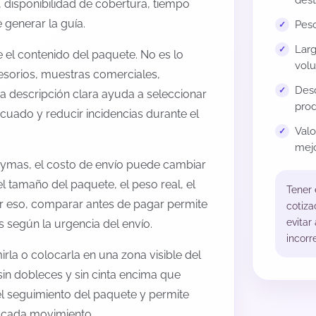
dest
 disponibilidad de cobertura, tiempo
generar la guía.
Peso
Larg
el contenido del paquete. No es lo
volu
esorios, muestras comerciales,
Desc
na descripción clara ayuda a seleccionar
prod
cuado y reducir incidencias durante el
Val
mejo
ymas, el costo de envío puede cambiar
l tamaño del paquete, el peso real, el
Tener
or eso, comparar antes de pagar permite
cotiza
evitar
s según la urgencia del envío.
incorr
rla o colocarla en una zona visible del
sin dobleces y sin cinta encima que
 el seguimiento del paquete y permite
a cada movimiento.