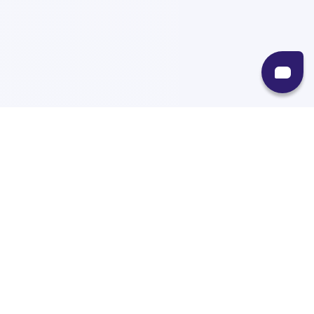
Recursos
Destinos
Políticas
Envíos
Paqueterías
Integraciones
Contacto
Paqueterías
AMPM
99minutos
iVoy