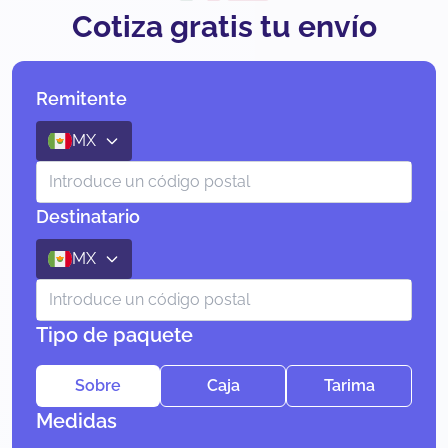
Cotiza gratis tu envío
Remitente
MX
Destinatario
MX
Tipo de paquete
Sobre
Caja
Tarima
Medidas