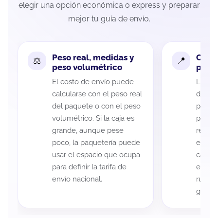
elegir una opción económica o express y preparar
mejor tu guía de envío.
Peso real, medidas y
Cobe
peso volumétrico
paque
El costo de envío puede
La cob
calcularse con el peso real
de Méx
del paquete o con el peso
puede 
volumétrico. Si la caja es
postal
grande, aunque pese
recole
poco, la paquetería puede
entreg
usar el espacio que ocupa
cada p
para definir la tarifa de
es imp
envío nacional.
ruta a
guía d