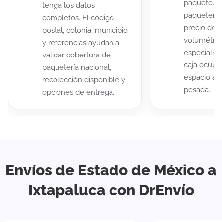
paquete. A
tenga los datos
paqueterías
completos. El código
precio de 
postal, colonia, municipio
volumétric
y referencias ayudan a
especialme
validar cobertura de
caja ocup
paquetería nacional,
espacio au
recolección disponible y
pesada.
opciones de entrega.
Envíos de Estado de México a
Ixtapaluca con DrEnvío