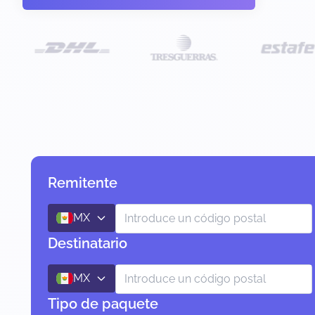
Remitente
MX
Destinatario
MX
Tipo de paquete