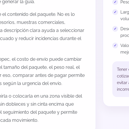
generar la guía.
Peso
Larg
el contenido del paquete. No es lo
volu
esorios, muestras comerciales,
Desc
na descripción clara ayuda a seleccionar
prod
cuado y reducir incidencias durante el
Val
mejo
epec, el costo de envío puede cambiar
l tamaño del paquete, el peso real, el
Tener
or eso, comparar antes de pagar permite
cotiza
evitar
s según la urgencia del envío.
incorr
rla o colocarla en una zona visible del
sin dobleces y sin cinta encima que
 el seguimiento del paquete y permite
a cada movimiento.