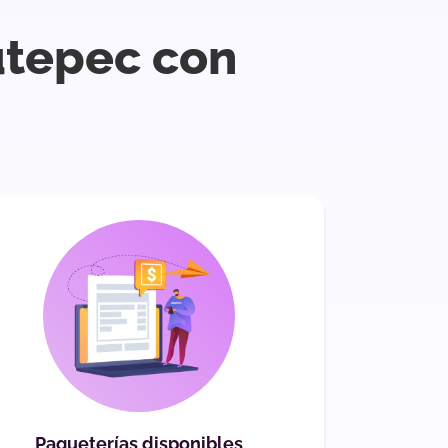
utepec con
Paqueterías disponibles