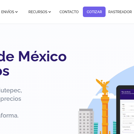
ENVÍOS
RECURSOS
CONTACTO
COTIZAR
RASTREADOR
 de México
os
iutepec,
 precios
aforma.