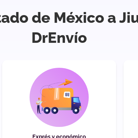
tado de México a Ji
DrEnvío
Exprés y económico