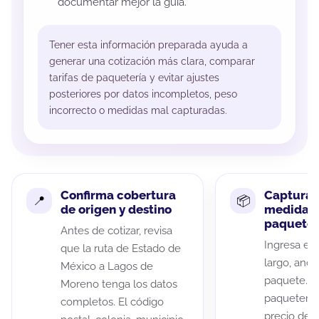
documentar mejor la guía.
Tener esta información preparada ayuda a
generar una cotización más clara, comparar
tarifas de paquetería y evitar ajustes
posteriores por datos incompletos, peso
incorrecto o medidas mal capturadas.
Confirma cobertura
Captura 
de origen y destino
medidas 
paquete
Antes de cotizar, revisa
Ingresa el 
que la ruta de Estado de
largo, anch
México a Lagos de
paquete. A
Moreno tenga los datos
paqueterías
completos. El código
precio de 