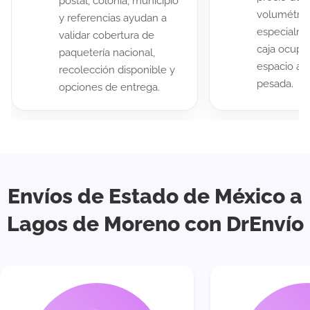
postal, colonia, municipio
volumétric
y referencias ayudan a
especialme
validar cobertura de
caja ocup
paquetería nacional,
espacio au
recolección disponible y
pesada.
opciones de entrega.
Envíos de Estado de México a
Lagos de Moreno con DrEnvío