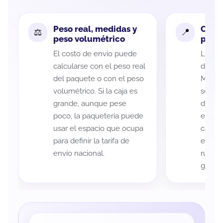
Peso real, medidas y
Cobe
peso volumétrico
paque
El costo de envío puede
La cob
calcularse con el peso real
de Mé
del paquete o con el peso
Moren
volumétrico. Si la caja es
según 
grande, aunque pese
de rec
poco, la paquetería puede
entreg
usar el espacio que ocupa
cada p
para definir la tarifa de
es imp
envío nacional.
ruta a
guía d