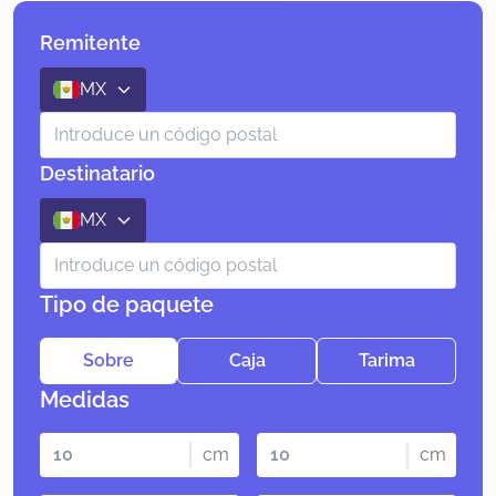
Remitente
MX
Destinatario
MX
Tipo de paquete
Sobre
Caja
Tarima
Medidas
cm
cm