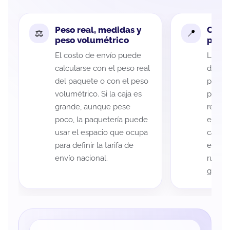
Peso real, medidas y
Cobe
peso volumétrico
paque
El costo de envío puede
La cob
calcularse con el peso real
de Méx
del paquete o con el peso
puede 
volumétrico. Si la caja es
postal
grande, aunque pese
recole
poco, la paquetería puede
entreg
usar el espacio que ocupa
cada p
para definir la tarifa de
es imp
envío nacional.
ruta a
guía d