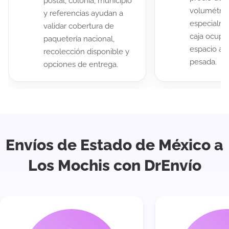
postal, colonia, municipio
volumétric
y referencias ayudan a
especialme
validar cobertura de
caja ocup
paquetería nacional,
espacio au
recolección disponible y
pesada.
opciones de entrega.
Envíos de Estado de México a
Los Mochis con DrEnvío