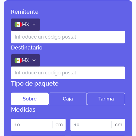
Remitente
MX
Destinatario
MX
Tipo de paquete
Sobre
Caja
Tarima
Medidas
cm
cm