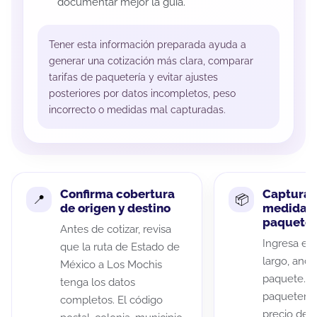
documentar mejor la guía.
Tener esta información preparada ayuda a
generar una cotización más clara, comparar
tarifas de paquetería y evitar ajustes
posteriores por datos incompletos, peso
incorrecto o medidas mal capturadas.
Confirma cobertura
Captura 
de origen y destino
medidas 
paquete
Antes de cotizar, revisa
Ingresa el 
que la ruta de Estado de
largo, anch
México a Los Mochis
paquete. A
tenga los datos
paqueterías
completos. El código
precio de 