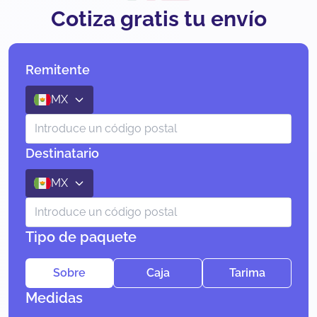
Cotiza gratis tu envío
Remitente
MX
Destinatario
MX
Tipo de paquete
Sobre
Caja
Tarima
Medidas