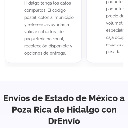
paquete. A
Hidalgo tenga los datos
paqueterías
completos. El código
precio de 
postal, colonia, municipio
volumétric
y referencias ayudan a
especialme
validar cobertura de
caja ocup
paquetería nacional,
espacio au
recolección disponible y
pesada.
opciones de entrega.
Envíos de Estado de México a
Poza Rica de Hidalgo con
DrEnvío