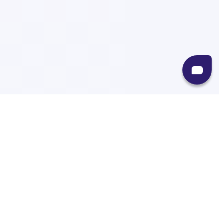
Recursos
Destinos
Políticas
Envíos
Paqueterías
Integraciones
Contacto
Paqueterías
AMPM