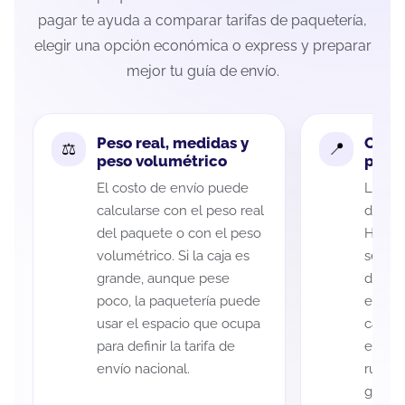
pagar te ayuda a comparar tarifas de paquetería,
elegir una opción económica o express y preparar
mejor tu guía de envío.
Peso real, medidas y
Cobe
peso volumétrico
paque
El costo de envío puede
La cob
calcularse con el peso real
de Méx
del paquete o con el peso
Hidalg
volumétrico. Si la caja es
según 
grande, aunque pese
de rec
poco, la paquetería puede
entreg
usar el espacio que ocupa
cada p
para definir la tarifa de
es imp
envío nacional.
ruta a
guía d