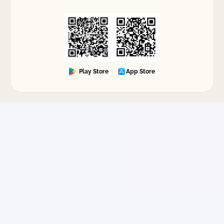
Play Store
App Store