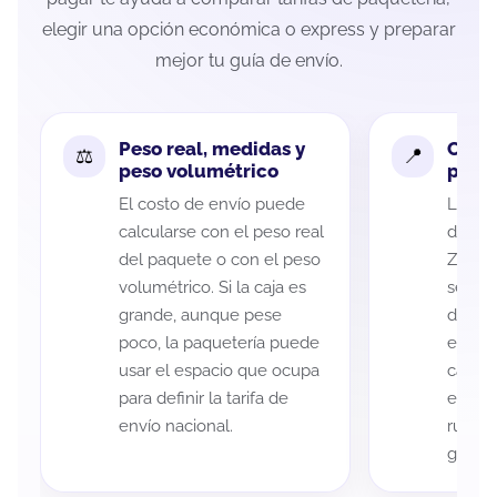
elegir una opción económica o express y preparar
mejor tu guía de envío.
Peso real, medidas y
Cobe
peso volumétrico
paque
El costo de envío puede
La cob
calcularse con el peso real
de Méx
del paquete o con el peso
Zarago
volumétrico. Si la caja es
según 
grande, aunque pese
de rec
poco, la paquetería puede
entreg
usar el espacio que ocupa
cada p
para definir la tarifa de
es imp
envío nacional.
ruta a
guía d