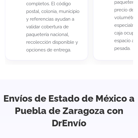
paqueterías
completos. El código
precio de 
postal, colonia, municipio
volumétric
y referencias ayudan a
especialme
validar cobertura de
caja ocup
paquetería nacional,
espacio au
recolección disponible y
pesada.
opciones de entrega.
Envíos de Estado de México a
Puebla de Zaragoza con
DrEnvío