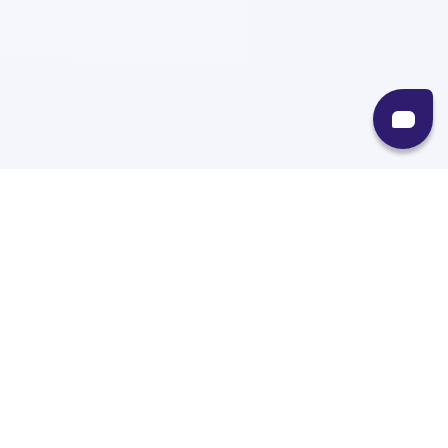
Recursos
Destinos
Políticas
Envíos
Paqueterías
Integraciones
Contacto
Paqueterías
AMPM
99minutos
iVoy