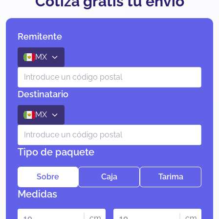
Cotiza gratis tu envío
Remitente
MX
Destinatario
MX
Tipo de paquete
Sobre
Caja
Tarima
Medidas
cm
cm