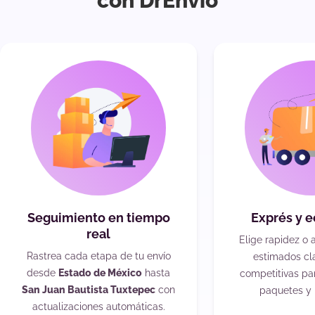
con DrEnvío
Seguimiento en tiempo
Exprés y 
real
Elige rapidez o 
Rastrea cada etapa de tu envío
estimados cla
desde
Estado de México
hasta
competitivas pa
San Juan Bautista Tuxtepec
con
paquetes y 
actualizaciones automáticas.