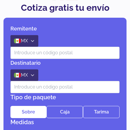
Cotiza gratis tu envío
Remitente
MX
Destinatario
MX
Tipo de paquete
Sobre
Caja
Tarima
Medidas