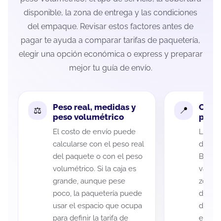
disponible, la zona de entrega y las condiciones
del empaque. Revisar estos factores antes de
pagar te ayuda a comparar tarifas de paquetería,
elegir una opción económica o express y preparar
mejor tu guía de envío.
Peso real, medidas y
Cobe
peso volumétrico
paque
El costo de envío puede
La cob
calcularse con el peso real
de Méx
del paquete o con el peso
Bautis
volumétrico. Si la caja es
variar
grande, aunque pese
zona d
poco, la paquetería puede
de ent
usar el espacio que ocupa
de cad
para definir la tarifa de
eso es