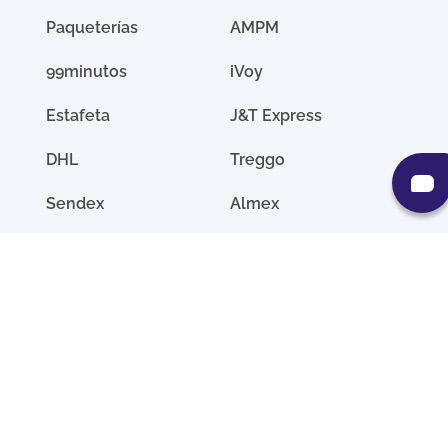
Paqueterías
AMPM
99minutos
iVoy
Estafeta
J&T Express
DHL
Treggo
Sendex
Almex
UPS
Entrega
Uber
Afimex
Borzo
Exxprezo
FedEx
Fletes México
Tresguerras
SCM Ground