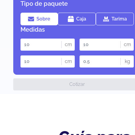
Tipo de paquete
Sobre
Caja
Tarima
Medidas
cm
cm
cm
kg
Cotizar