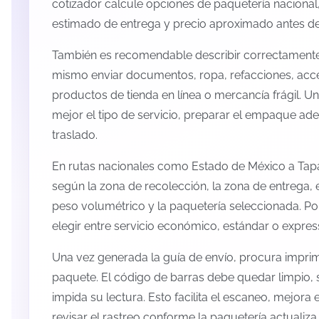
cotizador calcule opciones de paquetería nacional,
estimado de entrega y precio aproximado antes de 
También es recomendable describir correctamente 
mismo enviar documentos, ropa, refacciones, acc
productos de tienda en línea o mercancía frágil. U
mejor el tipo de servicio, preparar el empaque ade
traslado.
En rutas nacionales como Estado de México a Tap
según la zona de recolección, la zona de entrega, e
peso volumétrico y la paquetería seleccionada. P
elegir entre servicio económico, estándar o expres
Una vez generada la guía de envío, procura imprimi
paquete. El código de barras debe quedar limpio, 
impida su lectura. Esto facilita el escaneo, mejora
revisar el rastreo conforme la paquetería actualiz