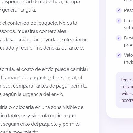
dest
 disponibilidad de cobertura, tiempo
generar la guía.
Peso
Larg
el contenido del paquete. No es lo
volu
esorios, muestras comerciales,
Desc
na descripción clara ayuda a seleccionar
prod
cuado y reducir incidencias durante el
Val
mejo
achula, el costo de envío puede cambiar
l tamaño del paquete, el peso real, el
Tener
or eso, comparar antes de pagar permite
cotiza
evitar
s según la urgencia del envío.
incorr
rla o colocarla en una zona visible del
sin dobleces y sin cinta encima que
 el seguimiento del paquete y permite
a cada movimiento.