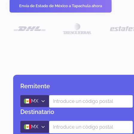
Envía de Estado de México a Tapachula ahora
Remitente
MX
Destinatario
MX