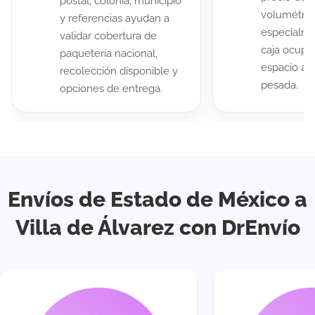
postal, colonia, municipio
volumétric
y referencias ayudan a
especialme
validar cobertura de
caja ocup
paquetería nacional,
espacio au
recolección disponible y
pesada.
opciones de entrega.
Envíos de Estado de México a
Villa de Álvarez con DrEnvío