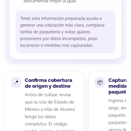
documentar mejor la guía.
Tener esta información preparada ayuda a
generar una cotización más clara, comparar
tarifas de paquetería y evitar ajustes
posteriores por datos incompletos, peso
incorrecto o medidas mal capturadas.
Confirma cobertura
Captura 
de origen y destino
medidas 
paquete
Antes de cotizar, revisa
Ingresa el 
que la ruta de Estado de
largo, anch
México a Villa de Álvarez
paquete. A
tenga los datos
paqueterías
completos. El código
precio de 