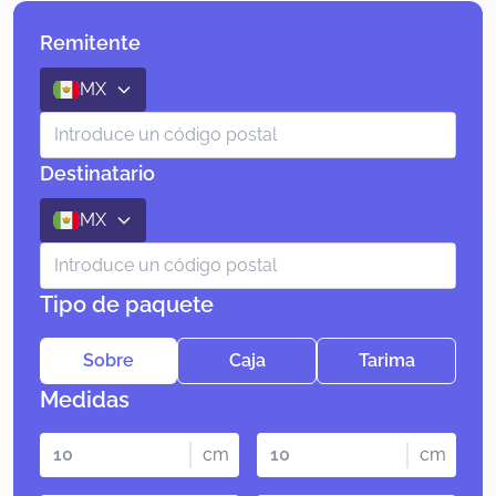
Remitente
MX
Destinatario
MX
Tipo de paquete
Sobre
Caja
Tarima
Medidas
cm
cm