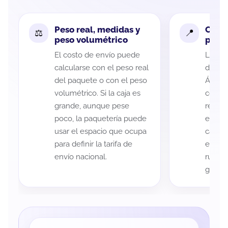
Peso real, medidas y
Cobe
peso volumétrico
paque
El costo de envío puede
La cob
calcularse con el peso real
de Méx
del paquete o con el peso
Álvare
volumétrico. Si la caja es
código
grande, aunque pese
recole
poco, la paquetería puede
entreg
usar el espacio que ocupa
cada p
para definir la tarifa de
es imp
envío nacional.
ruta a
guía d