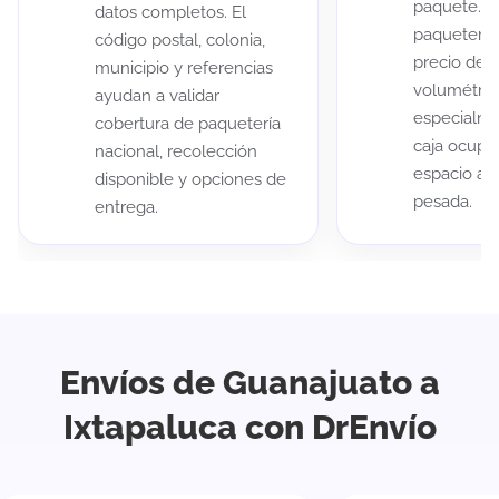
paquete. A
datos completos. El
paqueterías
código postal, colonia,
precio de 
municipio y referencias
volumétric
ayudan a validar
especialme
cobertura de paquetería
caja ocup
nacional, recolección
espacio au
disponible y opciones de
pesada.
entrega.
Envíos de Guanajuato a
Ixtapaluca con DrEnvío