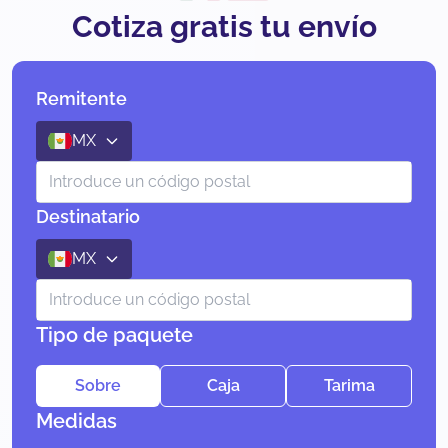
Cotiza gratis tu envío
Remitente
MX
Destinatario
MX
Tipo de paquete
Sobre
Caja
Tarima
Medidas