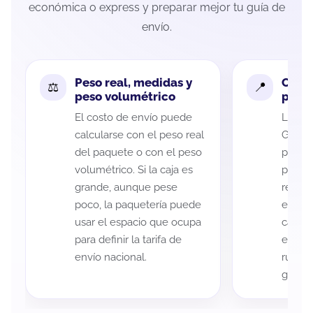
económica o express y preparar mejor tu guía de
envío.
Peso real, medidas y
Cobe
peso volumétrico
paque
El costo de envío puede
La cob
calcularse con el peso real
Guanaj
del paquete o con el peso
puede 
volumétrico. Si la caja es
postal
grande, aunque pese
recole
poco, la paquetería puede
entreg
usar el espacio que ocupa
cada p
para definir la tarifa de
es imp
envío nacional.
ruta a
guía d