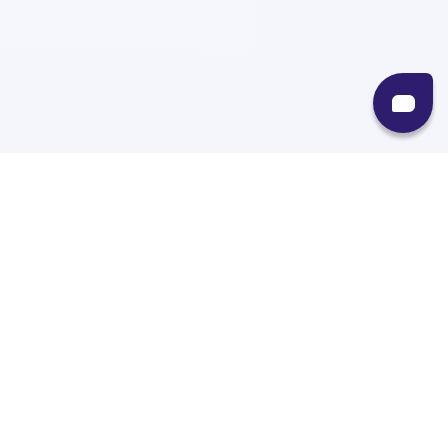
Recursos
Destinos
Políticas
Envíos
Paqueterías
Integraciones
Contacto
Paqueterías
AMPM
99minutos
iVoy