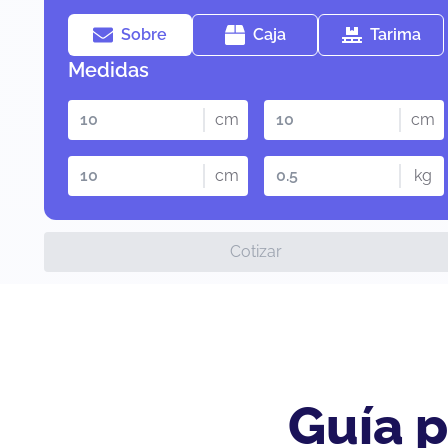
Sobre
Caja
Tarima
Medidas
cm
cm
cm
kg
Cotizar
Guía p