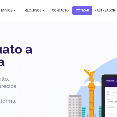
ENVÍOS
RECURSOS
CONTACTO
COTIZAR
RASTREADOR
uato a
a
llo,
precios
aforma.