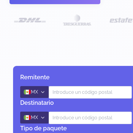
Remitente
MX
Destinatario
MX
Tipo de paquete