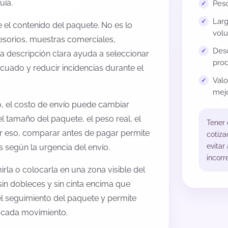
uía.
Peso
Larg
el contenido del paquete. No es lo
volu
esorios, muestras comerciales,
Desc
na descripción clara ayuda a seleccionar
prod
cuado y reducir incidencias durante el
Val
mejo
, el costo de envío puede cambiar
l tamaño del paquete, el peso real, el
Tener
or eso, comparar antes de pagar permite
cotiza
evitar
s según la urgencia del envío.
incorr
rla o colocarla en una zona visible del
sin dobleces y sin cinta encima que
 el seguimiento del paquete y permite
a cada movimiento.