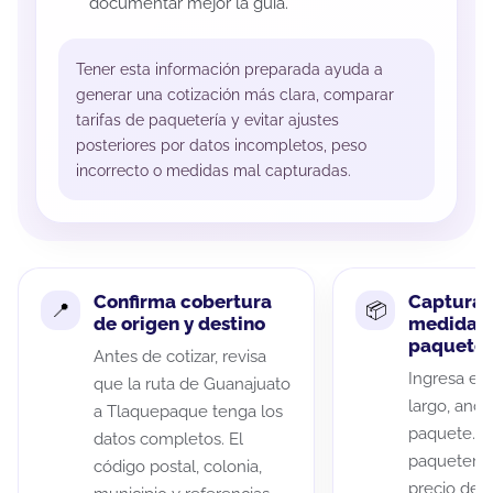
documentar mejor la guía.
Tener esta información preparada ayuda a
generar una cotización más clara, comparar
tarifas de paquetería y evitar ajustes
posteriores por datos incompletos, peso
incorrecto o medidas mal capturadas.
Confirma cobertura
Captura 
de origen y destino
medidas 
paquete
Antes de cotizar, revisa
Ingresa el 
que la ruta de Guanajuato
largo, anch
a Tlaquepaque tenga los
paquete. A
datos completos. El
paqueterías
código postal, colonia,
precio de 