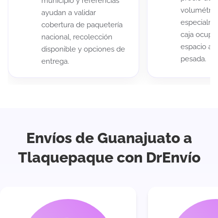
municipio y referencias
volumétric
ayudan a validar
especialme
cobertura de paquetería
caja ocup
nacional, recolección
espacio au
disponible y opciones de
pesada.
entrega.
Envíos de Guanajuato a
Tlaquepaque con DrEnvío