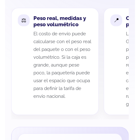
Peso real, medidas y
Cobe
peso volumétrico
paque
El costo de envío puede
La cob
calcularse con el peso real
Guana
del paquete o con el peso
puede 
volumétrico. Si la caja es
postal
grande, aunque pese
recole
poco, la paquetería puede
entreg
usar el espacio que ocupa
cada p
para definir la tarifa de
es imp
envío nacional.
ruta a
guía d