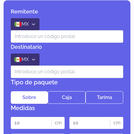
Remitente
MX
Destinatario
MX
Tipo de paquete
Sobre
Caja
Tarima
Medidas
cm
cm