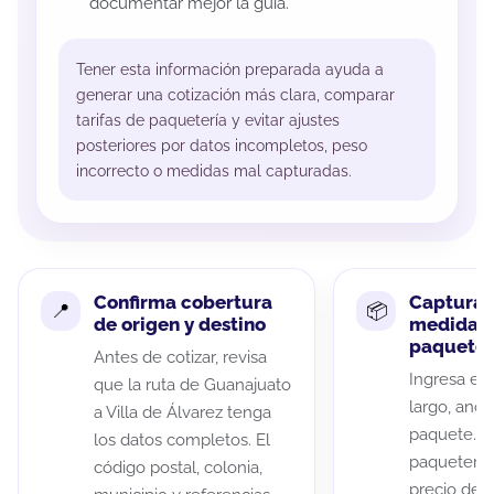
documentar mejor la guía.
Tener esta información preparada ayuda a
generar una cotización más clara, comparar
tarifas de paquetería y evitar ajustes
posteriores por datos incompletos, peso
incorrecto o medidas mal capturadas.
Confirma cobertura
Captura 
de origen y destino
medidas 
paquete
Antes de cotizar, revisa
Ingresa el 
que la ruta de Guanajuato
largo, anch
a Villa de Álvarez tenga
paquete. A
los datos completos. El
paqueterías
código postal, colonia,
precio de 