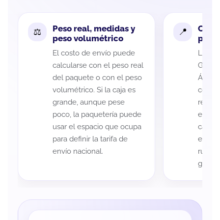
Peso real, medidas y
Cobe
peso volumétrico
paque
El costo de envío puede
La cob
calcularse con el peso real
Guanaj
del paquete o con el peso
Álvare
volumétrico. Si la caja es
código
grande, aunque pese
recole
poco, la paquetería puede
entreg
usar el espacio que ocupa
cada p
para definir la tarifa de
es imp
envío nacional.
ruta a
guía d