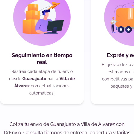
Seguimiento en tiempo
Exprés y 
real
Elige rapidez o 
Rastrea cada etapa de tu envío
estimados cla
desde
Guanajuato
hasta
Villa de
competitivas pa
Álvarez
con actualizaciones
paquetes y 
automáticas.
Cotiza tu envío de Guanajuato a Villa de Álvarez con
DrEnvío. Consulta tiempos de entrega, cobertura y tarifas