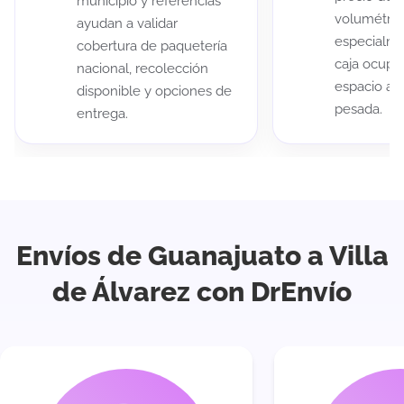
municipio y referencias
volumétric
ayudan a validar
especialme
cobertura de paquetería
caja ocup
nacional, recolección
espacio au
disponible y opciones de
pesada.
entrega.
Envíos de Guanajuato a Villa
de Álvarez con DrEnvío