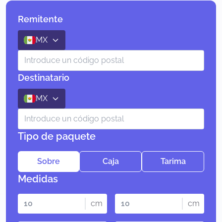
Remitente
MX
Destinatario
MX
Tipo de paquete
Sobre
Caja
Tarima
Medidas
cm
cm