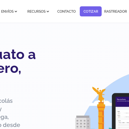
ENVÍOS
RECURSOS
CONTACTO
COTIZAR
RASTREADOR
uato a
ero,
colás
y
ega,
ío desde