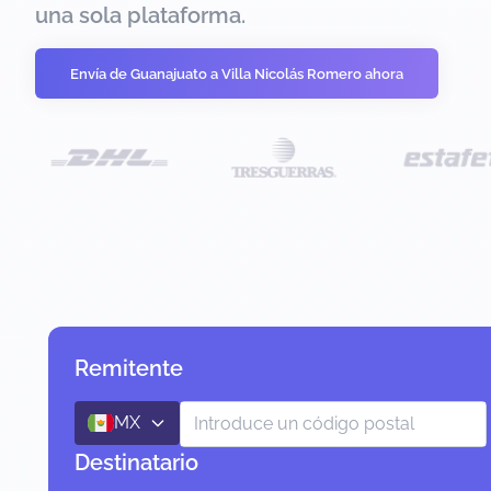
una sola plataforma.
Envía de Guanajuato a Villa Nicolás Romero ahora
Remitente
MX
Destinatario