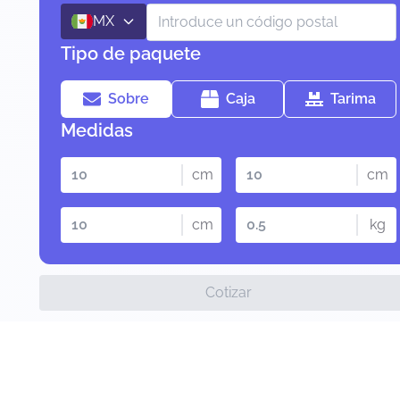
MX
Tipo de paquete
Sobre
Caja
Tarima
Medidas
cm
cm
cm
kg
Cotizar