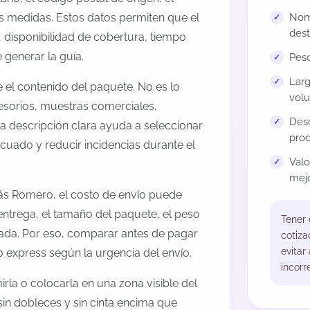
us medidas. Estos datos permiten que el
Nomb
dest
 disponibilidad de cobertura, tiempo
generar la guía.
Peso
Larg
el contenido del paquete. No es lo
volu
esorios, muestras comerciales,
Desc
na descripción clara ayuda a seleccionar
prod
cuado y reducir incidencias durante el
Val
mejo
lás Romero, el costo de envío puede
entrega, el tamaño del paquete, el peso
Tener
onada. Por eso, comparar antes de pagar
cotiza
evitar
o express según la urgencia del envío.
incorr
rla o colocarla en una zona visible del
sin dobleces y sin cinta encima que