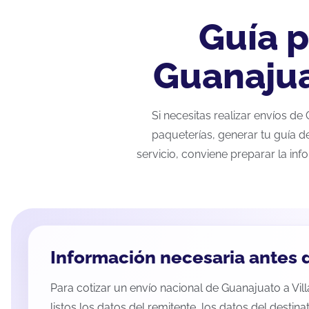
Guía p
Guanajua
Si necesitas realizar envíos d
paqueterías, generar tu guía d
servicio, conviene preparar la inf
Información necesaria antes d
Para cotizar un envío nacional de Guanajuato a Vil
listos los datos del remitente, los datos del destina