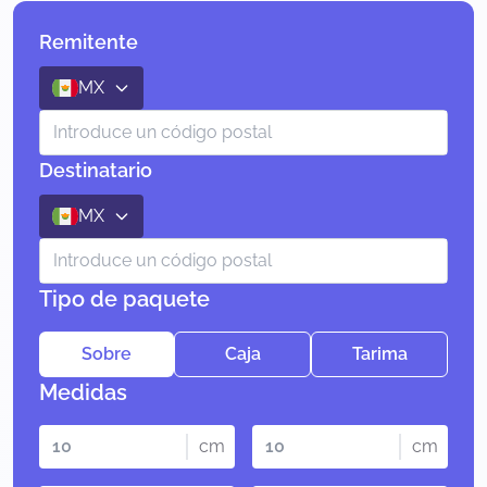
Remitente
MX
Destinatario
MX
Tipo de paquete
Sobre
Caja
Tarima
Medidas
cm
cm