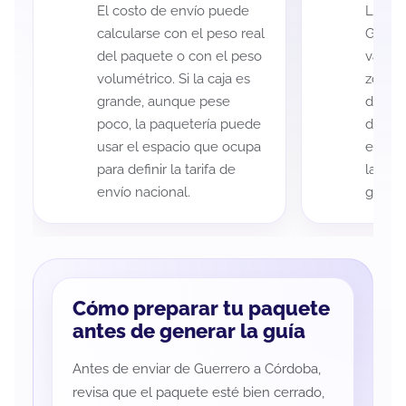
El costo de envío puede
La cob
calcularse con el peso real
Guerr
del paquete o con el peso
variar
volumétrico. Si la caja es
zona d
grande, aunque pese
de ent
poco, la paquetería puede
de cad
usar el espacio que ocupa
eso es
para definir la tarifa de
la rut
envío nacional.
guía d
Cómo preparar tu paquete
antes de generar la guía
Antes de enviar de Guerrero a Córdoba,
revisa que el paquete esté bien cerrado,