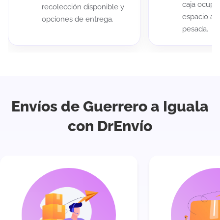
caja ocup
recolección disponible y
espacio au
opciones de entrega.
pesada.
Envíos de Guerrero a Iguala
con DrEnvío