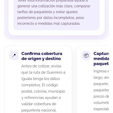
Tener esta información preparada ayuda a
generar una cotización más clara, comparar
tarifas de paquetería y evitar ajustes
posteriores por datos incompletos, peso
incorrecto o medidas mal capturadas.
Confirma cobertura
Captura 
de origen y destino
medidas 
paquete
Antes de cotizar, revisa
Ingresa el 
que la ruta de Guerrero a
largo, anch
Iguala tenga los datos
paquete. A
completos. El código
paqueterías
postal, colonia, municipio
precio de 
y referencias ayudan a
volumétric
validar cobertura de
especialme
paquetería nacional,