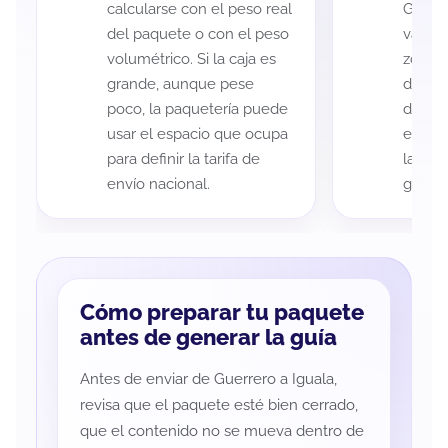
calcularse con el peso real
Guerre
del paquete o con el peso
variar
volumétrico. Si la caja es
zona d
grande, aunque pese
de ent
poco, la paquetería puede
de cad
usar el espacio que ocupa
eso es
para definir la tarifa de
la rut
envío nacional.
guía d
Cómo preparar tu paquete
antes de generar la guía
Antes de enviar de Guerrero a Iguala,
revisa que el paquete esté bien cerrado,
que el contenido no se mueva dentro de