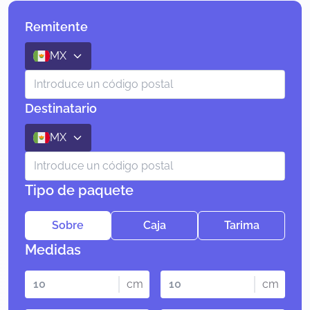
Remitente
MX
Destinatario
MX
Tipo de paquete
Sobre
Caja
Tarima
Medidas
cm
cm