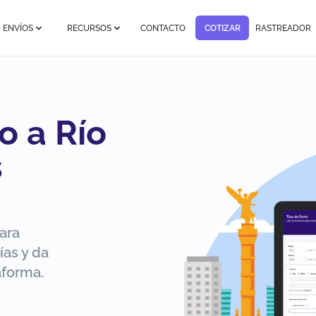
ENVÍOS
RECURSOS
CONTACTO
COTIZAR
RASTREADOR
o a Río
s
ara
ías y da
aforma.