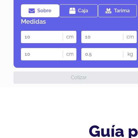
Sobre
Caja
Tarima
Medidas
cm
cm
cm
kg
Cotizar
Guía p