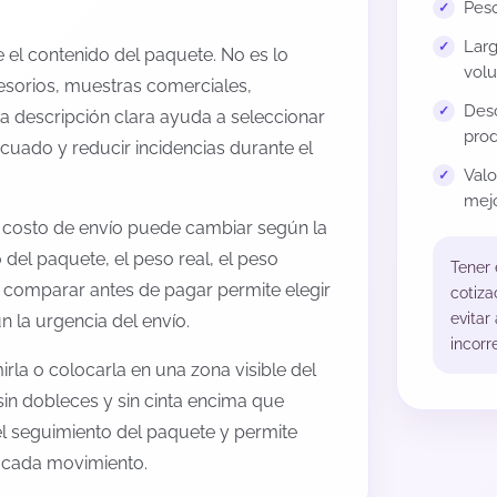
Peso
Larg
el contenido del paquete. No es lo
volu
esorios, muestras comerciales,
Desc
na descripción clara ayuda a seleccionar
prod
cuado y reducir incidencias durante el
Val
mejo
l costo de envío puede cambiar según la
 del paquete, el peso real, el peso
Tener
, comparar antes de pagar permite elegir
cotiza
evitar
 la urgencia del envío.
incorr
rla o colocarla en una zona visible del
sin dobleces y sin cinta encima que
 el seguimiento del paquete y permite
a cada movimiento.