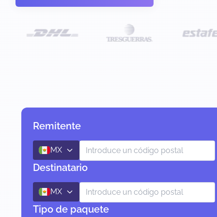
Remitente
MX
Destinatario
MX
Tipo de paquete