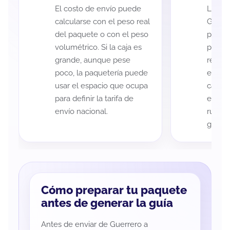
El costo de envío puede
La cob
calcularse con el peso real
Guerr
del paquete o con el peso
puede 
volumétrico. Si la caja es
postal
grande, aunque pese
recole
poco, la paquetería puede
entreg
usar el espacio que ocupa
cada p
para definir la tarifa de
es imp
envío nacional.
ruta a
guía d
Cómo preparar tu paquete
antes de generar la guía
Antes de enviar de Guerrero a