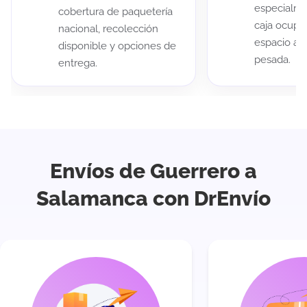
especialme
cobertura de paquetería
caja ocup
nacional, recolección
espacio au
disponible y opciones de
pesada.
entrega.
Envíos de Guerrero a
Salamanca con DrEnvío