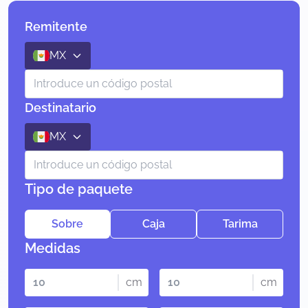
Remitente
MX
Destinatario
MX
Tipo de paquete
Sobre
Caja
Tarima
Medidas
cm
cm