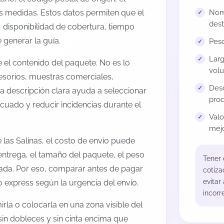
us medidas. Estos datos permiten que el
Nomb
dest
 disponibilidad de cobertura, tiempo
generar la guía.
Peso
Larg
el contenido del paquete. No es lo
volu
esorios, muestras comerciales,
Desc
na descripción clara ayuda a seleccionar
prod
cuado y reducir incidencias durante el
Val
mejo
las Salinas, el costo de envío puede
entrega, el tamaño del paquete, el peso
Tener
onada. Por eso, comparar antes de pagar
cotiza
evitar
o express según la urgencia del envío.
incorr
rla o colocarla en una zona visible del
sin dobleces y sin cinta encima que