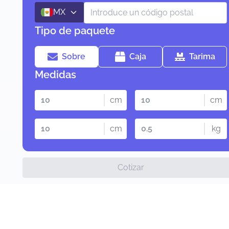
MX
Tipo de paquete
Sobre
Caja
Tarima
Medidas
cm
cm
cm
kg
Cotizar