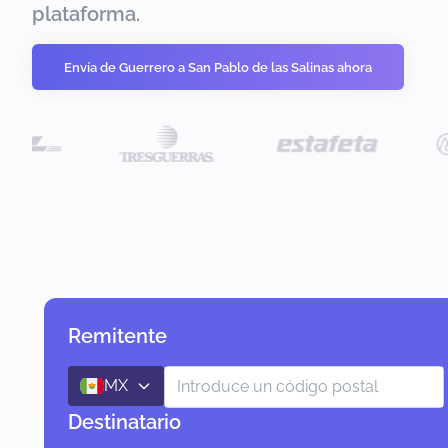
plataforma.
Envía de Guerrero a San Pablo de las Salinas ahora
Remitente
MX
Destinatario