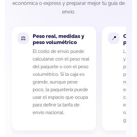
económica o express y preparar mejor tu guía de
envío.
Peso real, medidas y
Cobe
peso volumétrico
paque
El costo de envío puede
La cob
calcularse con el peso real
y Haci
del paquete o con el peso
puede 
volumétrico. Si la caja es
postal
grande, aunque pese
recole
poco, la paquetería puede
entreg
usar el espacio que ocupa
cada p
para definir la tarifa de
es imp
envío nacional.
ruta a
guía d