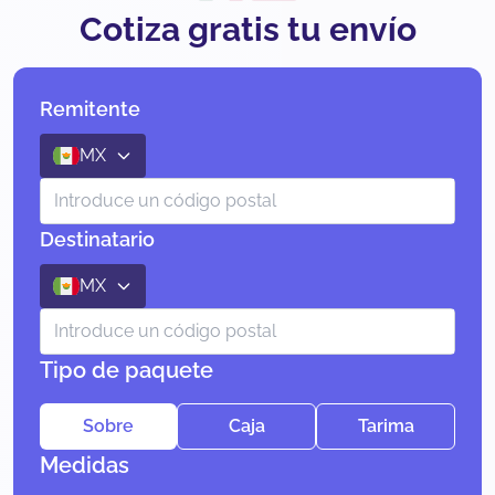
Cotiza gratis tu envío
Remitente
MX
Destinatario
MX
Tipo de paquete
Sobre
Caja
Tarima
Medidas