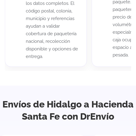
paquete. A
los datos completos. El
paqueterías
código postal, colonia,
precio de 
municipio y referencias
volumétric
ayudan a validar
especialme
cobertura de paquetería
caja ocup
nacional, recolección
espacio au
disponible y opciones de
pesada.
entrega.
Envíos de Hidalgo a Hacienda
Santa Fe con DrEnvío