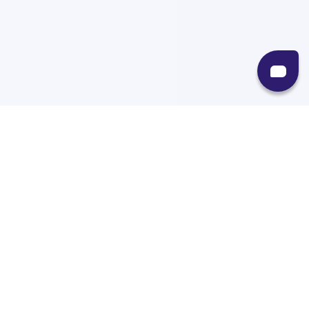
Recursos
Destinos
Políticas
Envíos
Paqueterías
Integraciones
Contacto
Paqueterías
AMPM
99minutos
iVoy