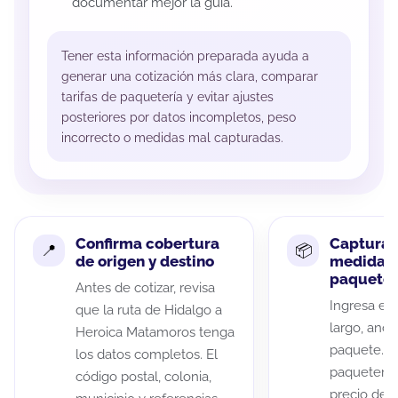
documentar mejor la guía.
Tener esta información preparada ayuda a
generar una cotización más clara, comparar
tarifas de paquetería y evitar ajustes
posteriores por datos incompletos, peso
incorrecto o medidas mal capturadas.
Confirma cobertura
Captura 
de origen y destino
medidas 
paquete
Antes de cotizar, revisa
Ingresa el 
que la ruta de Hidalgo a
largo, anch
Heroica Matamoros tenga
paquete. A
los datos completos. El
paqueterías
código postal, colonia,
precio de 