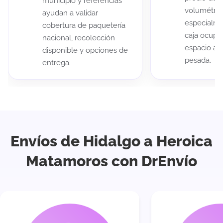
municipio y referencias
volumétric
ayudan a validar
especialme
cobertura de paquetería
caja ocup
nacional, recolección
espacio au
disponible y opciones de
pesada.
entrega.
Envíos de Hidalgo a Heroica
Matamoros con DrEnvío