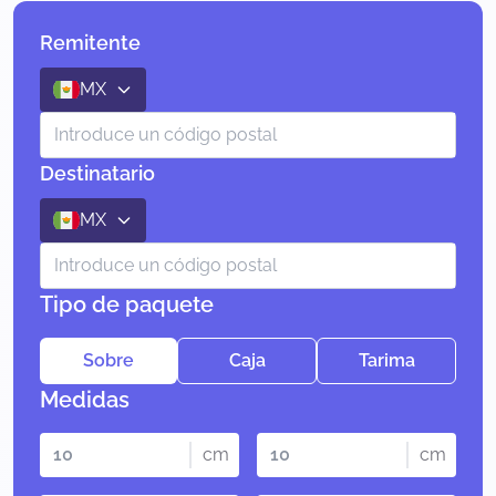
Remitente
MX
Destinatario
MX
Tipo de paquete
Sobre
Caja
Tarima
Medidas
cm
cm