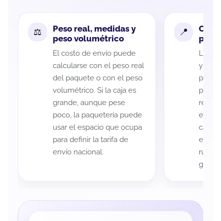
Peso real, medidas y
Cobe
peso volumétrico
paque
El costo de envío puede
La cob
calcularse con el peso real
y Her
del paquete o con el peso
puede 
volumétrico. Si la caja es
postal
grande, aunque pese
recole
poco, la paquetería puede
entreg
usar el espacio que ocupa
cada p
para definir la tarifa de
es imp
envío nacional.
ruta a
guía d