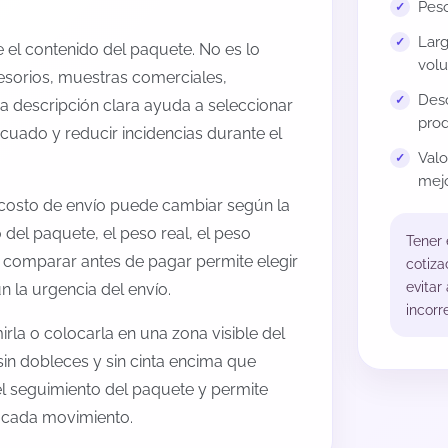
Peso
Larg
el contenido del paquete. No es lo
volu
esorios, muestras comerciales,
Desc
na descripción clara ayuda a seleccionar
prod
cuado y reducir incidencias durante el
Val
mejo
 costo de envío puede cambiar según la
 del paquete, el peso real, el peso
Tener
, comparar antes de pagar permite elegir
cotiza
evitar
 la urgencia del envío.
incorr
rla o colocarla en una zona visible del
sin dobleces y sin cinta encima que
 el seguimiento del paquete y permite
a cada movimiento.