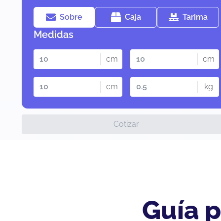
Sobre
Caja
Tarima
Medidas
cm
cm
cm
kg
Cotizar
Guía p