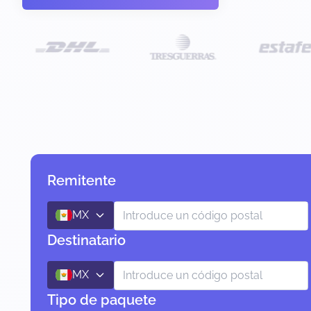
Remitente
MX
Destinatario
MX
Tipo de paquete