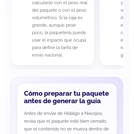
calcularse con el peso real
y Navo
del paquete o con el peso
según 
volumétrico. Si la caja es
de rec
grande, aunque pese
entreg
poco, la paquetería puede
cada p
usar el espacio que ocupa
es imp
para definir la tarifa de
ruta a
envío nacional.
guía d
Cómo preparar tu paquete
antes de generar la guía
Antes de enviar de Hidalgo a Navojoa,
revisa que el paquete esté bien cerrado,
que el contenido no se mueva dentro de