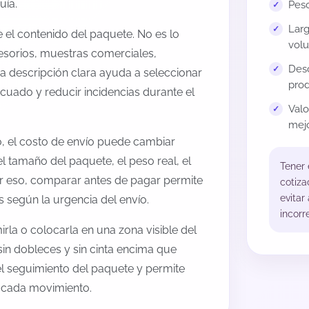
uía.
Peso
Larg
el contenido del paquete. No es lo
volu
esorios, muestras comerciales,
Desc
na descripción clara ayuda a seleccionar
prod
cuado y reducir incidencias durante el
Val
mejo
, el costo de envío puede cambiar
l tamaño del paquete, el peso real, el
Tener
or eso, comparar antes de pagar permite
cotiza
evitar
s según la urgencia del envío.
incorr
rla o colocarla en una zona visible del
sin dobleces y sin cinta encima que
 el seguimiento del paquete y permite
a cada movimiento.