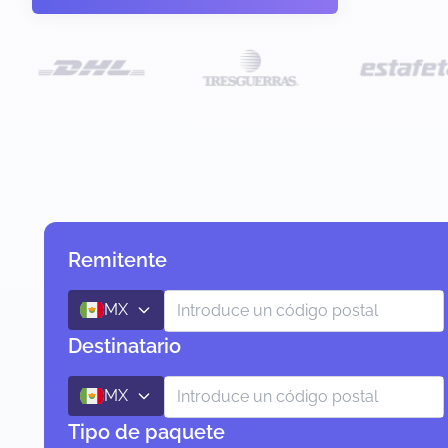
Remitente
MX
Destinatario
MX
Tipo de paquete