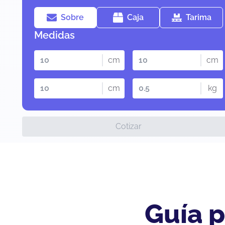
Sobre
Caja
Tarima
Medidas
cm
cm
cm
kg
Cotizar
Guía p