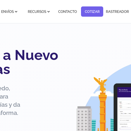
ENVÍOS
RECURSOS
CONTACTO
COTIZAR
RASTREADOR
o a Nuevo
as
edo,
ara
ías y da
aforma.