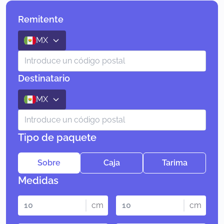
Remitente
MX
Destinatario
MX
Tipo de paquete
Sobre
Caja
Tarima
Medidas
cm
cm