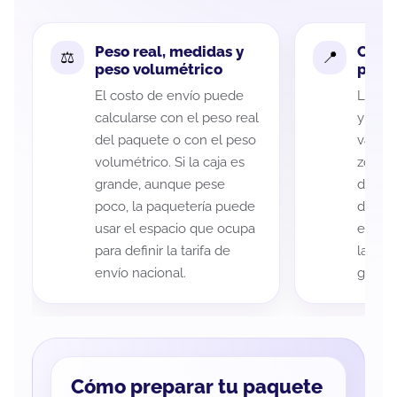
Peso real, medidas y
Cobe
peso volumétrico
paque
El costo de envío puede
La cob
calcularse con el peso real
y Pla
del paquete o con el peso
variar
volumétrico. Si la caja es
zona d
grande, aunque pese
de ent
poco, la paquetería puede
de cad
usar el espacio que ocupa
eso es
para definir la tarifa de
la rut
envío nacional.
guía d
Cómo preparar tu paquete