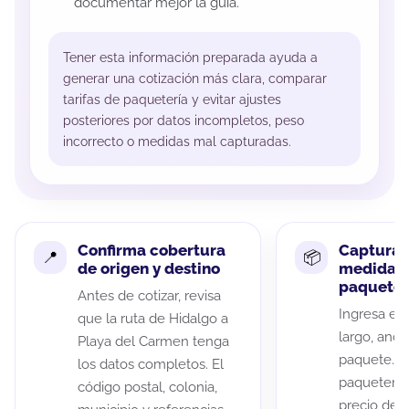
documentar mejor la guía.
Tener esta información preparada ayuda a
generar una cotización más clara, comparar
tarifas de paquetería y evitar ajustes
posteriores por datos incompletos, peso
incorrecto o medidas mal capturadas.
Confirma cobertura
Captura 
de origen y destino
medidas 
paquete
Antes de cotizar, revisa
Ingresa el 
que la ruta de Hidalgo a
largo, anch
Playa del Carmen tenga
paquete. A
los datos completos. El
paqueterías
código postal, colonia,
precio de 