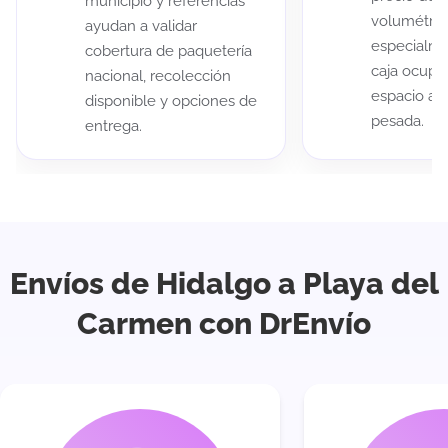
municipio y referencias
volumétric
ayudan a validar
especialme
cobertura de paquetería
caja ocup
nacional, recolección
espacio au
disponible y opciones de
pesada.
entrega.
Envíos de Hidalgo a Playa del
Carmen con DrEnvío