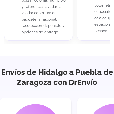
postal, colonia, municipio
volumétric
y referencias ayudan a
especialme
validar cobertura de
caja ocup
paquetería nacional,
espacio au
recolección disponible y
pesada.
opciones de entrega.
Envíos de Hidalgo a Puebla de
Zaragoza con DrEnvío