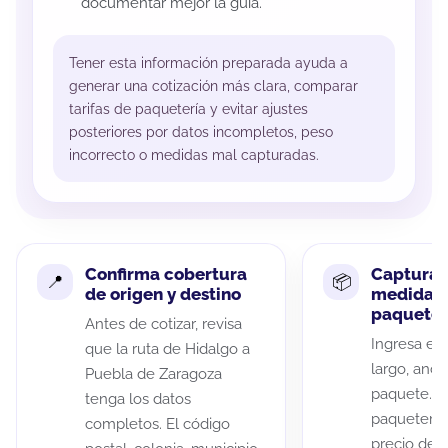
documentar mejor la guía.
Tener esta información preparada ayuda a
generar una cotización más clara, comparar
tarifas de paquetería y evitar ajustes
posteriores por datos incompletos, peso
incorrecto o medidas mal capturadas.
Confirma cobertura
Captura 
de origen y destino
medidas 
paquete
Antes de cotizar, revisa
Ingresa el 
que la ruta de Hidalgo a
largo, anch
Puebla de Zaragoza
paquete. A
tenga los datos
paqueterías
completos. El código
precio de 