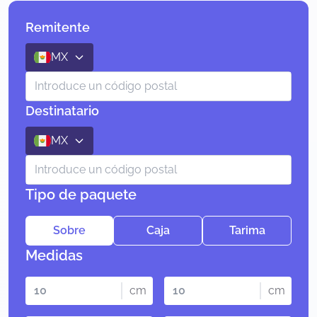
Remitente
MX
Destinatario
MX
Tipo de paquete
Sobre
Caja
Tarima
Medidas
cm
cm