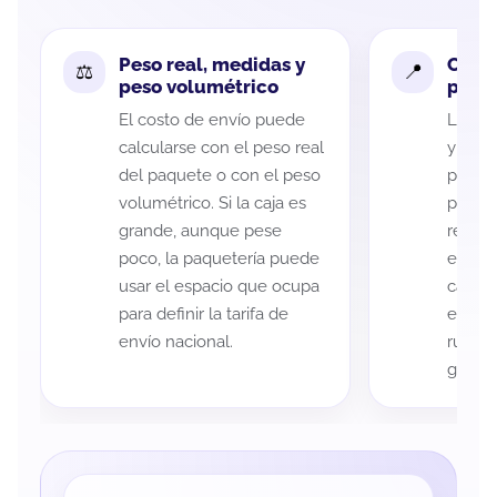
Peso real, medidas y
Cobe
peso volumétrico
paque
El costo de envío puede
La cob
calcularse con el peso real
y Pueb
del paquete o con el peso
puede 
volumétrico. Si la caja es
postal
grande, aunque pese
recole
poco, la paquetería puede
entreg
usar el espacio que ocupa
cada p
para definir la tarifa de
es imp
envío nacional.
ruta a
guía d