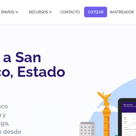
ENVÍOS
RECURSOS
CONTACTO
COTIZAR
RASTREADOR
 a San
o, Estado
sco
 y
ega,
ío desde