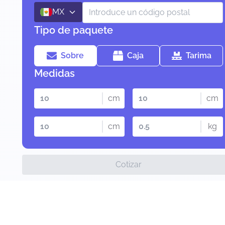
MX
Tipo de paquete
Sobre
Caja
Tarima
Medidas
cm
cm
cm
kg
Cotizar