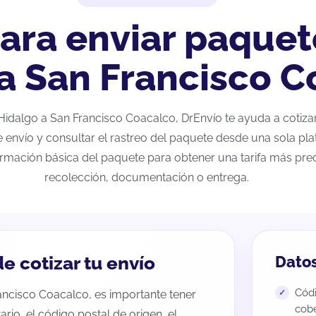
ara enviar paquet
a San Francisco C
e Hidalgo a San Francisco Coacalco, DrEnvío te ayuda a cotiz
e envío y consultar el rastreo del paquete desde una sola pla
ormación básica del paquete para obtener una tarifa más preci
recolección, documentación o entrega.
e cotizar tu envío
Datos
Códi
rancisco Coacalco, es importante tener
cobe
tario, el código postal de origen, el