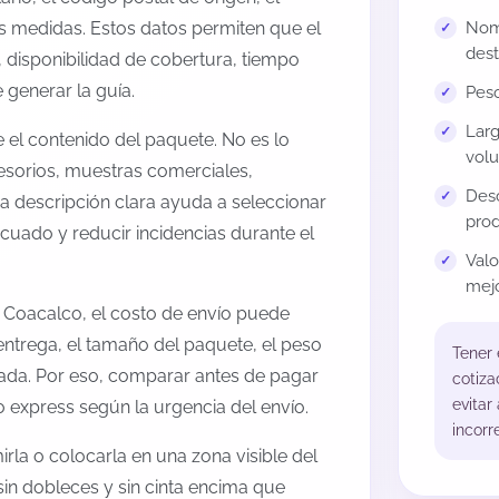
us medidas. Estos datos permiten que el
Nomb
dest
 disponibilidad de cobertura, tiempo
generar la guía.
Peso
Larg
el contenido del paquete. No es lo
volu
esorios, muestras comerciales,
Desc
na descripción clara ayuda a seleccionar
prod
cuado y reducir incidencias durante el
Val
mejo
 Coacalco, el costo de envío puede
entrega, el tamaño del paquete, el peso
Tener
onada. Por eso, comparar antes de pagar
cotiza
evitar
o express según la urgencia del envío.
incorr
rla o colocarla en una zona visible del
sin dobleces y sin cinta encima que