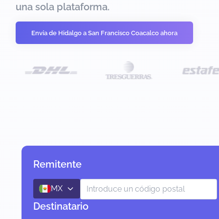
una sola plataforma.
Envía de Hidalgo a San Francisco Coacalco ahora
Remitente
MX
Destinatario