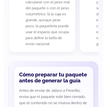
calcularse con el peso real
y Fres
del paquete o con el peso
según 
volumétrico. Si la caja es
de rec
grande, aunque pese
entreg
poco, la paquetería puede
cada p
usar el espacio que ocupa
es imp
para definir la tarifa de
ruta a
envío nacional.
guía d
Cómo preparar tu paquete
antes de generar la guía
Antes de enviar de Jalisco a Fresnillo,
revisa que el paquete esté bien cerrado,
que el contenido no se mueva dentro de