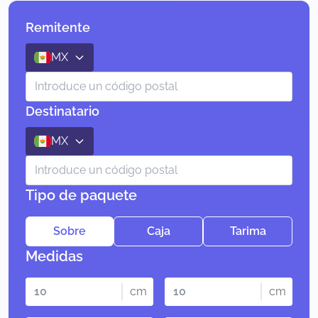
Remitente
MX
Destinatario
MX
Tipo de paquete
Sobre
Caja
Tarima
Medidas
cm
cm