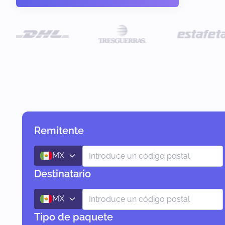
Remitente
MX
Destinatario
MX
Tipo de paquete