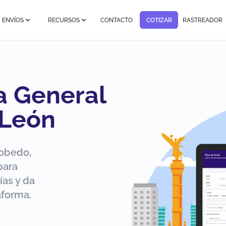
ENVÍOS
RECURSOS
CONTACTO
COTIZAR
RASTREADOR
 a General
 León
cobedo,
para
ías y da
aforma.