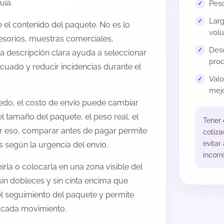
uía.
Peso
Larg
el contenido del paquete. No es lo
volu
esorios, muestras comerciales,
Desc
na descripción clara ayuda a seleccionar
prod
cuado y reducir incidencias durante el
Val
mejo
edo, el costo de envío puede cambiar
l tamaño del paquete, el peso real, el
Tener
or eso, comparar antes de pagar permite
cotiza
evitar
s según la urgencia del envío.
incorr
rla o colocarla en una zona visible del
sin dobleces y sin cinta encima que
 el seguimiento del paquete y permite
a cada movimiento.