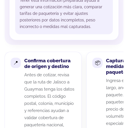
Tener esta información preparada ayuda a
generar una cotización más clara, comparar
tarifas de paquetería y evitar ajustes
posteriores por datos incompletos, peso
incorrecto o medidas mal capturadas.
Confirma cobertura
Captura 
de origen y destino
medidas 
paquete
Antes de cotizar, revisa
Ingresa el 
que la ruta de Jalisco a
largo, anch
Guaymas tenga los datos
paquete. A
completos. El código
paqueterías
postal, colonia, municipio
precio de 
y referencias ayudan a
volumétric
validar cobertura de
especialme
paquetería nacional,