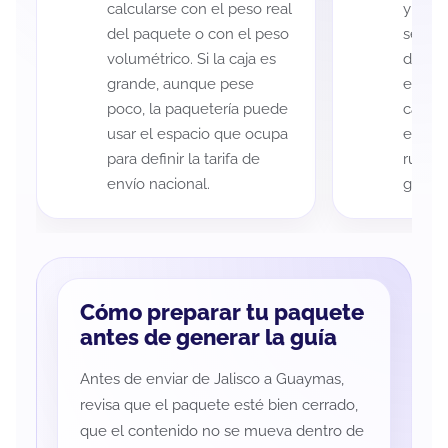
calcularse con el peso real
y Gua
del paquete o con el peso
según 
volumétrico. Si la caja es
de rec
grande, aunque pese
entreg
poco, la paquetería puede
cada p
usar el espacio que ocupa
es imp
para definir la tarifa de
ruta a
envío nacional.
guía d
Cómo preparar tu paquete
antes de generar la guía
Antes de enviar de Jalisco a Guaymas,
revisa que el paquete esté bien cerrado,
que el contenido no se mueva dentro de