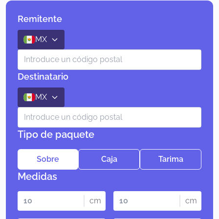
Remitente
MX
Destinatario
MX
Tipo de paquete
Sobre
Caja
Tarima
Medidas
cm
cm