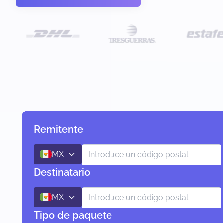
Remitente
MX
Destinatario
MX
Tipo de paquete