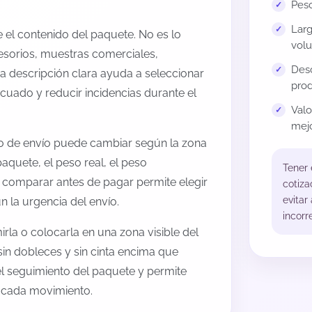
Peso
Larg
el contenido del paquete. No es lo
volu
esorios, muestras comerciales,
Desc
na descripción clara ayuda a seleccionar
prod
cuado y reducir incidencias durante el
Val
mejo
to de envío puede cambiar según la zona
aquete, el peso real, el peso
Tener
, comparar antes de pagar permite elegir
cotiza
evitar
 la urgencia del envío.
incorr
rla o colocarla en una zona visible del
sin dobleces y sin cinta encima que
 el seguimiento del paquete y permite
a cada movimiento.