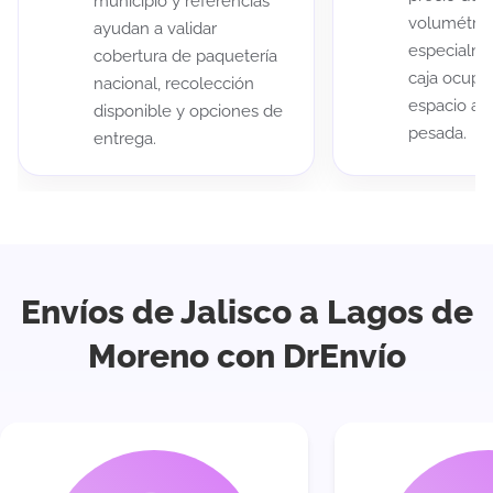
municipio y referencias
volumétric
ayudan a validar
especialme
cobertura de paquetería
caja ocup
nacional, recolección
espacio au
disponible y opciones de
pesada.
entrega.
Envíos de Jalisco a Lagos de
Moreno con DrEnvío