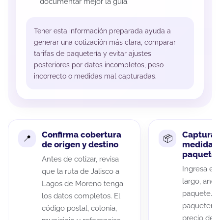
documentar mejor la guía.
Tener esta información preparada ayuda a
generar una cotización más clara, comparar
tarifas de paquetería y evitar ajustes
posteriores por datos incompletos, peso
incorrecto o medidas mal capturadas.
Confirma cobertura
Captura 
de origen y destino
medidas 
paquete
Antes de cotizar, revisa
Ingresa el 
que la ruta de Jalisco a
largo, anch
Lagos de Moreno tenga
paquete. A
los datos completos. El
paqueterías
código postal, colonia,
precio de 