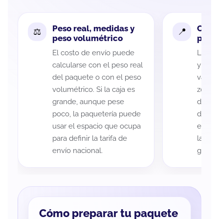
Peso real, medidas y
Cobe
peso volumétrico
paque
El costo de envío puede
La cob
calcularse con el peso real
y Lag
del paquete o con el peso
variar
volumétrico. Si la caja es
zona d
grande, aunque pese
de ent
poco, la paquetería puede
de cad
usar el espacio que ocupa
eso es
para definir la tarifa de
la rut
envío nacional.
guía d
Cómo preparar tu paquete