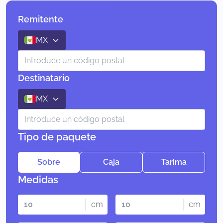
Remitente
MX
Destinatario
MX
Tipo de paquete
Sobre
Caja
Tarima
Medidas
cm
cm