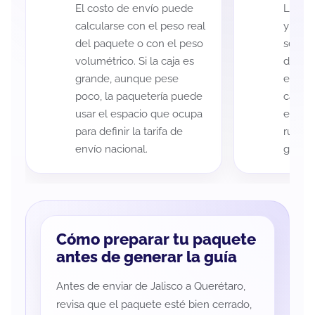
El costo de envío puede
La cob
calcularse con el peso real
y Quer
del paquete o con el peso
según 
volumétrico. Si la caja es
de rec
grande, aunque pese
entreg
poco, la paquetería puede
cada p
usar el espacio que ocupa
es imp
para definir la tarifa de
ruta a
envío nacional.
guía d
Cómo preparar tu paquete
antes de generar la guía
Antes de enviar de Jalisco a Querétaro,
revisa que el paquete esté bien cerrado,