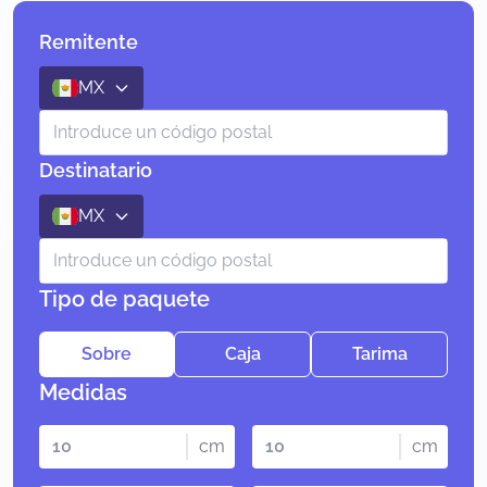
Remitente
MX
Destinatario
MX
Tipo de paquete
Sobre
Caja
Tarima
Medidas
cm
cm