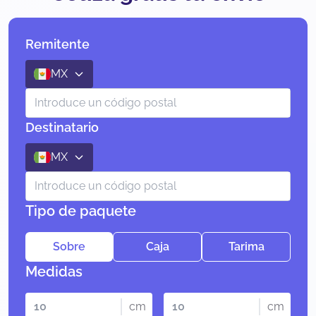
Remitente
MX
Destinatario
MX
Tipo de paquete
Sobre
Caja
Tarima
Medidas
cm
cm