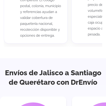
completos. El código
precio de 
postal, colonia, municipio
volumétric
y referencias ayudan a
especialme
validar cobertura de
caja ocup
paquetería nacional,
espacio au
recolección disponible y
pesada.
opciones de entrega.
Envíos de Jalisco a Santiago
de Querétaro con DrEnvío