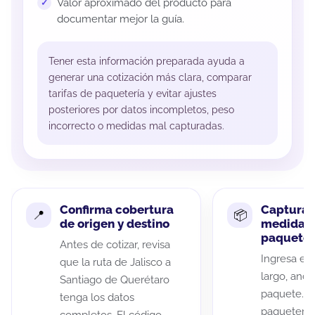
Valor aproximado del producto para
documentar mejor la guía.
Tener esta información preparada ayuda a
generar una cotización más clara, comparar
tarifas de paquetería y evitar ajustes
posteriores por datos incompletos, peso
incorrecto o medidas mal capturadas.
Confirma cobertura
Captura 
de origen y destino
medidas 
paquete
Antes de cotizar, revisa
Ingresa el 
que la ruta de Jalisco a
largo, anch
Santiago de Querétaro
paquete. A
tenga los datos
paqueterías