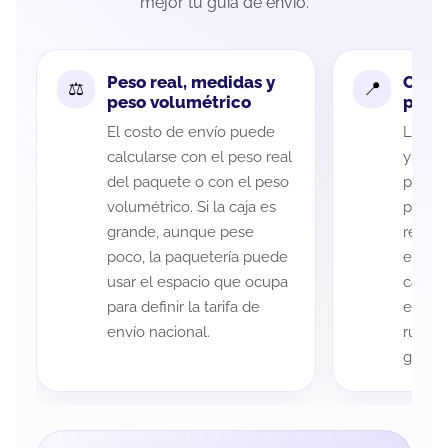
mejor tu guía de envío.
Peso real, medidas y
Cobe
peso volumétrico
paque
El costo de envío puede
La cob
calcularse con el peso real
y Sant
del paquete o con el peso
puede 
volumétrico. Si la caja es
postal
grande, aunque pese
recole
poco, la paquetería puede
entreg
usar el espacio que ocupa
cada p
para definir la tarifa de
es imp
envío nacional.
ruta a
guía d