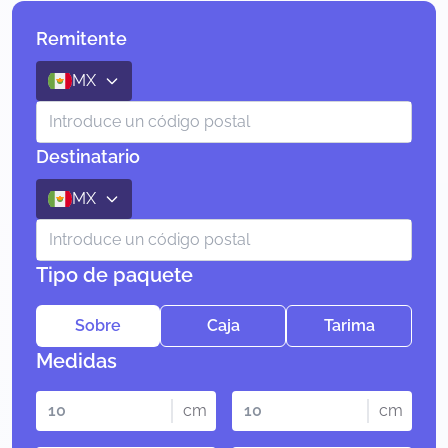
Remitente
MX
Destinatario
MX
Tipo de paquete
Sobre
Caja
Tarima
Medidas
cm
cm