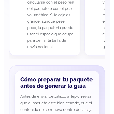
calcularse con el peso real
y Tepi
del paquete o con el peso
código
volumétrico. Si la caja es
recole
grande, aunque pese
entreg
poco, la paquetería puede
cada p
usar el espacio que ocupa
es imp
para definir la tarifa de
ruta a
envío nacional.
guía d
Cómo preparar tu paquete
antes de generar la guía
Antes de enviar de Jalisco a Tepic, revisa
que el paquete esté bien cerrado, que el
contenido no se mueva dentro de la caja