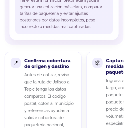
Tener esta información preparada ayuda a
generar una cotización más clara, comparar
tarifas de paquetería y evitar ajustes
posteriores por datos incompletos, peso
incorrecto o medidas mal capturadas.
Confirma cobertura
Captura 
de origen y destino
medidas 
paquete
Antes de cotizar, revisa
Ingresa el 
que la ruta de Jalisco a
largo, anch
Tepic tenga los datos
paquete. A
completos. El código
paqueterías
postal, colonia, municipio
precio de 
y referencias ayudan a
volumétric
validar cobertura de
especialme
paquetería nacional,