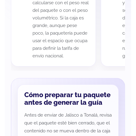
calcularse con el peso real
y Tona
del paquete o con el peso
según 
volumétrico. Si la caja es
de rec
grande, aunque pese
entreg
poco, la paquetería puede
cada p
usar el espacio que ocupa
es imp
para definir la tarifa de
ruta a
envío nacional.
guía d
Cómo preparar tu paquete
antes de generar la guía
Antes de enviar de Jalisco a Tonalá, revisa
que el paquete esté bien cerrado, que el
contenido no se mueva dentro de la caja