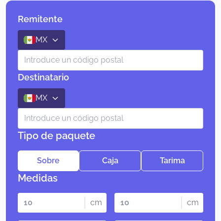
Remitente
MX
Destinatario
MX
Tipo de paquete
Sobre
Caja
Tarima
Medidas
cm
cm