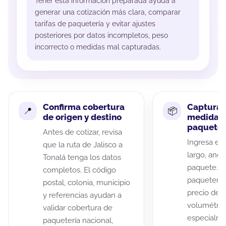
Tener esta información preparada ayuda a
generar una cotización más clara, comparar
tarifas de paquetería y evitar ajustes
posteriores por datos incompletos, peso
incorrecto o medidas mal capturadas.
Confirma cobertura
Captura 
de origen y destino
medidas 
paquete
Antes de cotizar, revisa
Ingresa el 
que la ruta de Jalisco a
largo, anch
Tonalá tenga los datos
paquete. A
completos. El código
paqueterías
postal, colonia, municipio
precio de 
y referencias ayudan a
volumétric
validar cobertura de
especialme
paquetería nacional,