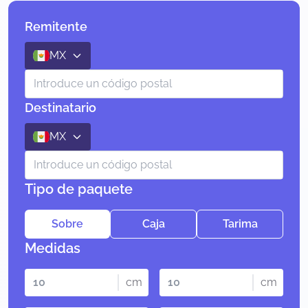
Remitente
MX
Destinatario
MX
Tipo de paquete
Sobre
Caja
Tarima
Medidas
cm
cm