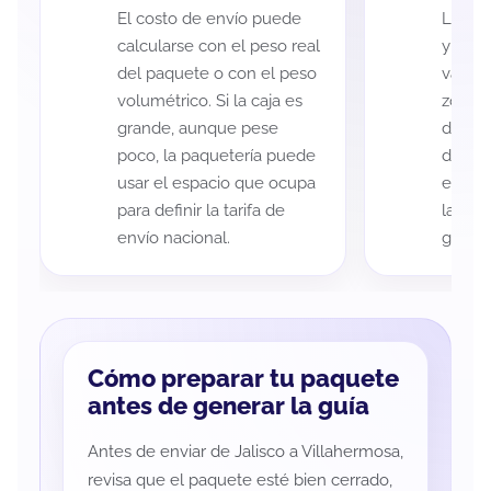
El costo de envío puede
La cob
calcularse con el peso real
y Vill
del paquete o con el peso
variar
volumétrico. Si la caja es
zona d
grande, aunque pese
de ent
poco, la paquetería puede
de cad
usar el espacio que ocupa
eso es
para definir la tarifa de
la rut
envío nacional.
guía d
Cómo preparar tu paquete
antes de generar la guía
Antes de enviar de Jalisco a Villahermosa,
revisa que el paquete esté bien cerrado,