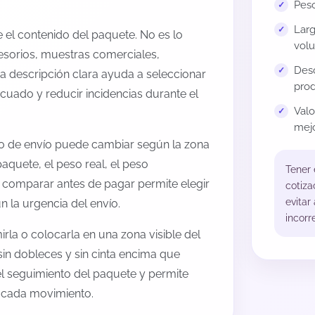
Peso
Larg
el contenido del paquete. No es lo
volu
esorios, muestras comerciales,
Desc
na descripción clara ayuda a seleccionar
prod
cuado y reducir incidencias durante el
Val
mejo
to de envío puede cambiar según la zona
aquete, el peso real, el peso
Tener
, comparar antes de pagar permite elegir
cotiza
evitar
 la urgencia del envío.
incorr
rla o colocarla en una zona visible del
sin dobleces y sin cinta encima que
 el seguimiento del paquete y permite
a cada movimiento.