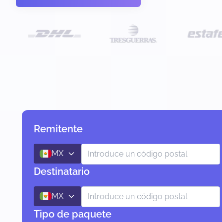
Remitente
MX
Destinatario
MX
Tipo de paquete