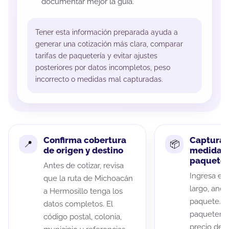
documentar mejor la guía.
Tener esta información preparada ayuda a
generar una cotización más clara, comparar
tarifas de paquetería y evitar ajustes
posteriores por datos incompletos, peso
incorrecto o medidas mal capturadas.
Confirma cobertura
Captura 
de origen y destino
medidas 
paquete
Antes de cotizar, revisa
Ingresa el 
que la ruta de Michoacán
largo, anch
a Hermosillo tenga los
paquete. A
datos completos. El
paqueterías
código postal, colonia,
precio de 