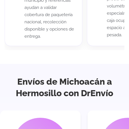
municipio y referencias
volumétric
ayudan a validar
especialme
cobertura de paquetería
caja ocup
nacional, recolección
espacio au
disponible y opciones de
pesada.
entrega.
Envíos de Michoacán a
Hermosillo con DrEnvío