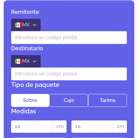
Remitente
MX
Destinatario
MX
Tipo de paquete
Sobre
Caja
Tarima
Medidas
cm
cm