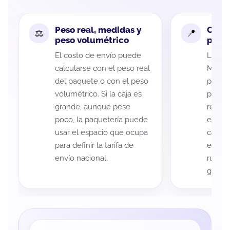
Peso real, medidas y
Cobe
peso volumétrico
paque
El costo de envío puede
La cob
calcularse con el peso real
Michoa
del paquete o con el peso
puede 
volumétrico. Si la caja es
postal
grande, aunque pese
recole
poco, la paquetería puede
entreg
usar el espacio que ocupa
cada p
para definir la tarifa de
es imp
envío nacional.
ruta a
guía d