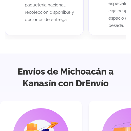
especialme
paquetería nacional,
caja ocup
recolección disponible y
espacio au
opciones de entrega.
pesada.
Envíos de Michoacán a
Kanasín con DrEnvío