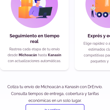
Seguimiento en tiempo
Exprés y 
real
Elige rapidez o 
Rastrea cada etapa de tu envío
estimados cla
desde
Michoacán
hasta
Kanasín
competitivas pa
con actualizaciones automáticas.
paquetes y 
Cotiza tu envío de Michoacán a Kanasín con DrEnvío.
Consulta tiempos de entrega, cobertura y tarifas
económicas en un solo lugar.
Ir a cotizar