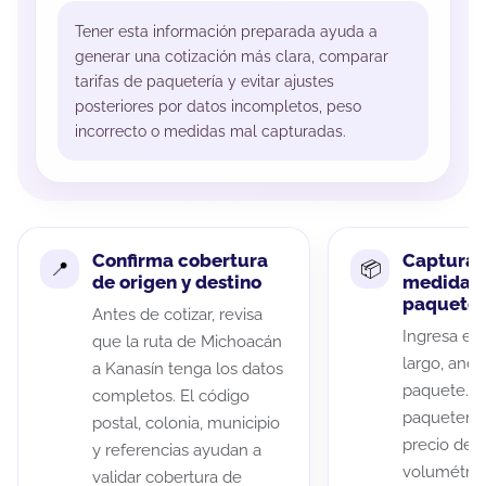
Tener esta información preparada ayuda a
generar una cotización más clara, comparar
tarifas de paquetería y evitar ajustes
posteriores por datos incompletos, peso
incorrecto o medidas mal capturadas.
Confirma cobertura
Captura 
de origen y destino
medidas 
paquete
Antes de cotizar, revisa
Ingresa el 
que la ruta de Michoacán
largo, anch
a Kanasín tenga los datos
paquete. A
completos. El código
paqueterías
postal, colonia, municipio
precio de 
y referencias ayudan a
volumétric
validar cobertura de