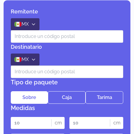
Remitente
MX
Destinatario
MX
Tipo de paquete
Sobre
Caja
Tarima
Medidas
cm
cm