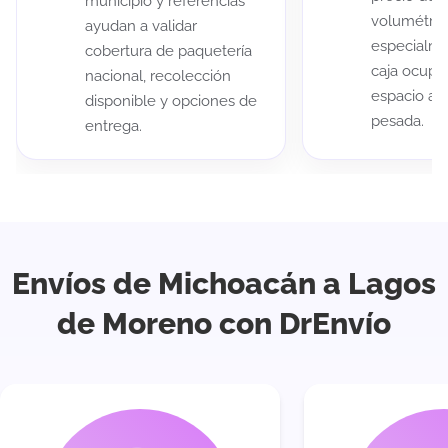
municipio y referencias
volumétric
ayudan a validar
especialme
cobertura de paquetería
caja ocup
nacional, recolección
espacio au
disponible y opciones de
pesada.
entrega.
Envíos de Michoacán a Lagos
de Moreno con DrEnvío