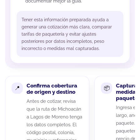
documentar mejor la guía.
Tener esta información preparada ayuda a
generar una cotización más clara, comparar
tarifas de paquetería y evitar ajustes
posteriores por datos incompletos, peso
incorrecto o medidas mal capturadas.
Confirma cobertura
Captura 
de origen y destino
medidas 
paquete
Antes de cotizar, revisa
Ingresa el 
que la ruta de Michoacán
largo, anch
a Lagos de Moreno tenga
paquete. A
los datos completos. El
paqueterías
código postal, colonia,
precio de 