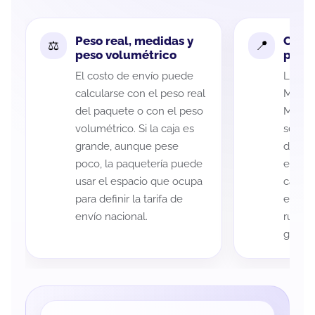
Peso real, medidas y
Cobe
peso volumétrico
paque
El costo de envío puede
La cob
calcularse con el peso real
Micho
del paquete o con el peso
Moren
volumétrico. Si la caja es
según 
grande, aunque pese
de rec
poco, la paquetería puede
entreg
usar el espacio que ocupa
cada p
para definir la tarifa de
es imp
envío nacional.
ruta a
guía d