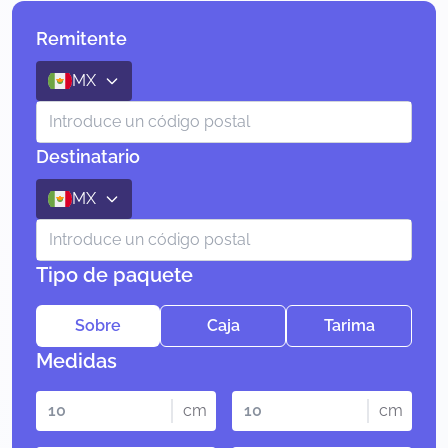
Remitente
MX
Destinatario
MX
Tipo de paquete
Sobre
Caja
Tarima
Medidas
cm
cm