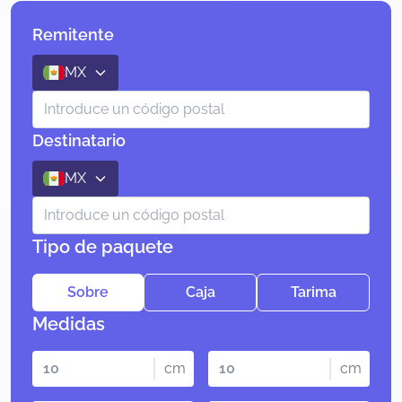
Remitente
MX
Destinatario
MX
Tipo de paquete
Sobre
Caja
Tarima
Medidas
cm
cm