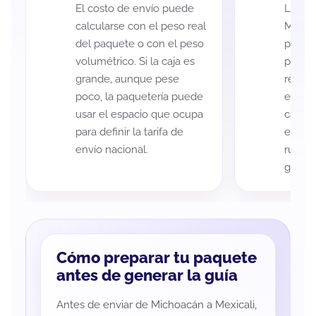
El costo de envío puede
La cob
calcularse con el peso real
Michoa
del paquete o con el peso
puede 
volumétrico. Si la caja es
postal
grande, aunque pese
recole
poco, la paquetería puede
entreg
usar el espacio que ocupa
cada p
para definir la tarifa de
es imp
envío nacional.
ruta a
guía d
Cómo preparar tu paquete
antes de generar la guía
Antes de enviar de Michoacán a Mexicali,