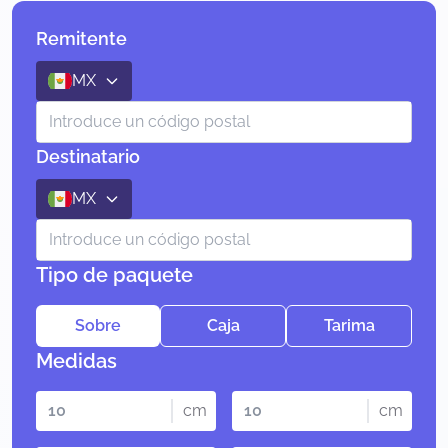
Remitente
MX
Destinatario
MX
Tipo de paquete
Sobre
Caja
Tarima
Medidas
cm
cm