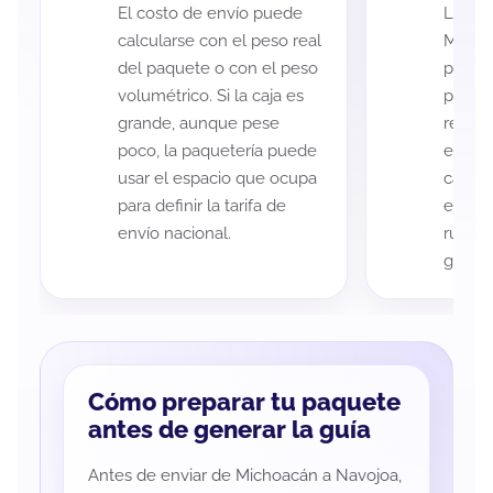
El costo de envío puede
La cob
calcularse con el peso real
Micho
del paquete o con el peso
puede 
volumétrico. Si la caja es
postal
grande, aunque pese
recole
poco, la paquetería puede
entreg
usar el espacio que ocupa
cada p
para definir la tarifa de
es imp
envío nacional.
ruta a
guía d
Cómo preparar tu paquete
antes de generar la guía
Antes de enviar de Michoacán a Navojoa,