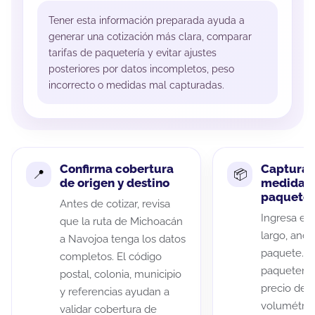
Tener esta información preparada ayuda a
generar una cotización más clara, comparar
tarifas de paquetería y evitar ajustes
posteriores por datos incompletos, peso
incorrecto o medidas mal capturadas.
Confirma cobertura
Captura 
de origen y destino
medidas 
paquete
Antes de cotizar, revisa
Ingresa el 
que la ruta de Michoacán
largo, anch
a Navojoa tenga los datos
paquete. A
completos. El código
paqueterías
postal, colonia, municipio
precio de 
y referencias ayudan a
volumétric
validar cobertura de