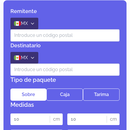
Remitente
MX
Destinatario
MX
Tipo de paquete
Sobre
Caja
Tarima
Medidas
cm
cm