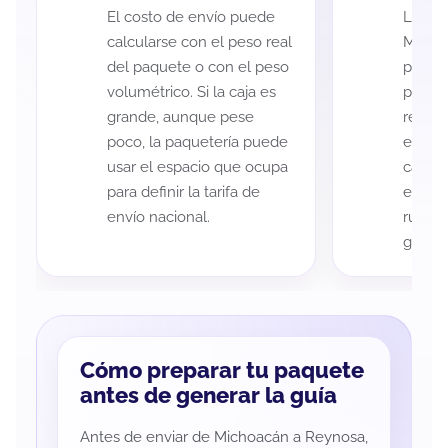
El costo de envío puede
La cob
calcularse con el peso real
Micho
del paquete o con el peso
puede 
volumétrico. Si la caja es
postal
grande, aunque pese
recole
poco, la paquetería puede
entreg
usar el espacio que ocupa
cada p
para definir la tarifa de
es imp
envío nacional.
ruta a
guía d
Cómo preparar tu paquete
antes de generar la guía
Antes de enviar de Michoacán a Reynosa,