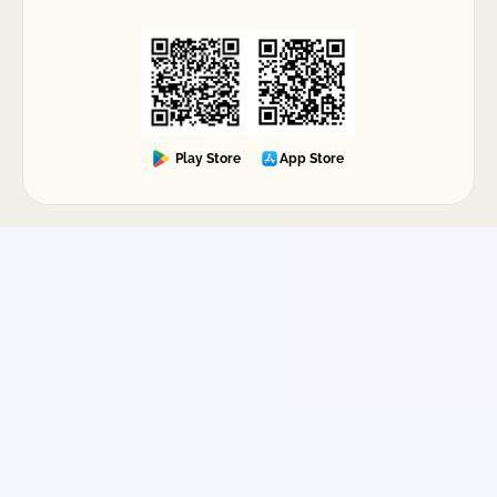
Play Store
App Store