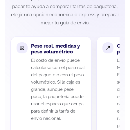
pagar te ayuda a comparar tarifas de paquetería,
elegir una opción económica o express y preparar
mejor tu guía de envío.
Peso real, medidas y
Cobe
peso volumétrico
paque
El costo de envío puede
La cob
calcularse con el peso real
Michoa
del paquete o con el peso
Ecatep
volumétrico. Si la caja es
según 
grande, aunque pese
de rec
poco, la paquetería puede
entreg
usar el espacio que ocupa
cada p
para definir la tarifa de
es imp
envío nacional.
ruta a
guía d