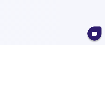
Recursos
Destinos
Políticas
Envíos
Paqueterías
Integraciones
Contacto
Paqueterías
AMPM