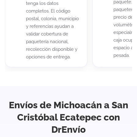
paquete. A
tenga los datos
paqueterías
completos. El código
precio de 
postal, colonia, municipio
volumétric
y referencias ayudan a
especialme
validar cobertura de
caja ocup
paquetería nacional,
espacio au
recolección disponible y
pesada.
opciones de entrega.
Envíos de Michoacán a San
Cristóbal Ecatepec con
DrEnvío